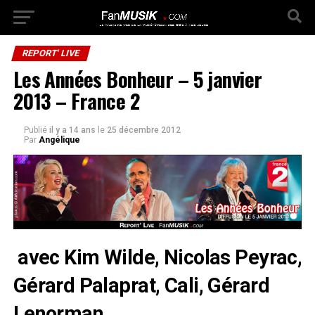
REPORT' LIVE
Les Années Bonheur – 5 janvier
2013 – France 2
Publié
il y a 14 ans
le
25 décembre 2012
Par
Angélique
avec Kim Wilde, Nicolas Peyrac,
Gérard Palaprat, Cali, Gérard
Lenorman…