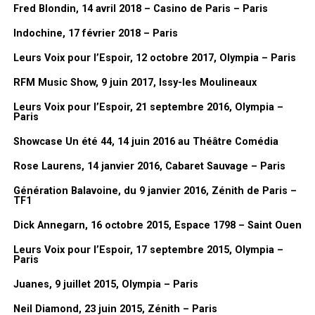
Fred Blondin, 14 avril 2018 – Casino de Paris – Paris
Dessin de Lionel Gédébé, Vernissage de l’exposition « Mes années
Indochine, 17 février 2018 – Paris
Dorothée », 03/02/2026, Mairie du 17eme, Paris
Leurs Voix pour l’Espoir, 12 octobre 2017, Olympia – Paris
FanMusik : Tu sors prochainement un livre, peux-tu nous le
RFM Music Show, 9 juin 2017, Issy-les Moulineaux
présenter en quelques mots ?
Leurs Voix pour l’Espoir, 21 septembre 2016, Olympia –
Lionel Gédébé :
c’est un peu une
Paris
rétrospective de tout ça, de toutes
Showcase Un été 44, 14 juin 2016 au Théâtre Comédia
ces années. C’est plein d’anecdotes
Rose Laurens, 14 janvier 2016, Cabaret Sauvage – Paris
sur ces années à la télé. Et puis
toujours parce que Dorothée, je l’ai
Génération Balavoine, du 9 janvier 2016, Zénith de Paris –
TF1
connu au tout début finalement. Parce
que le premier album,
Les Jardins des
Dick Annegarn, 16 octobre 2015, Espace 1798 – Saint Ouen
chansons
, c’est moi qui l’ai fait. Et puis
Leurs Voix pour l’Espoir, 17 septembre 2015, Olympia –
après il y a eu les albums, les
Paris
pochettes de disques. Et puis après,
Juanes, 9 juillet 2015, Olympia – Paris
quand
Cabu
a suggéré que je le
remplace à TF1.
Neil Diamond, 23 juin 2015, Zénith – Paris