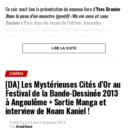
Prochainement nous vous proposerons de découvrir la
chronique du livre sur FanMusik.
Ce soir avait lieu la présentation du nouveau livre d’
Yves Brunier
Dans la peau d’un monstre (gentil) /Ma vie avec et sans
Casimir
à Paris dans les locaux de l’éditeur
Intervalles
.
SUJETS ABORDÉS :
DANIEL BALAVOINE
Le livre sortira le 15 novembre 2014. Nous vous invitions à
découvrir ci-dessous quelques photos de cette soirée.
NE MANQUEZ PAS AUSSI
Yves Brunier : son livre « Dans la peau d’un monstre
(gentil), ma vie avec et sans Casimir »
Invalid Displayed Gallery
LIRE LA SUITE
Nous vous présenterons prochainement son livre sur
FanKulture.com.
CINÉMA
Pour commander le livre :
Amazon.fr
[DA] Les Mystérieuses Cités d’Or au
Festival de la Bande-Dessinée 2013
à Angoulême + Sortie Manga et
interview de Noam Kaniel !
Publié
il y a 14 ans
le
8 janvier 2013
Par
Angélique