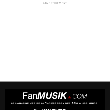
ADVERTISEMENT
Retrouvez en exclusivité l’interview du musicien
Noam Kaniel.
Interprète et compositeur de nombreuses musiques de dessins
animés depuis son plus jeune âge, Noam Kaniel a adapté et
réarrangé le premier générique des Mystérieuses Cités d’Or.
Découvrez l’interview et la vidéo sur TFOU.fr en cliquant ici.
Côté édition
, le
20 mars
sortiront 2 livres : le manga adapté du
dessin animé culte des années 80 : Les Mystérieuses Cités d’Or
aux éditions Kazé et la réédition du roman de Scott O’Dell,
La
Route de L’or
, qui a inspiré la série animée.