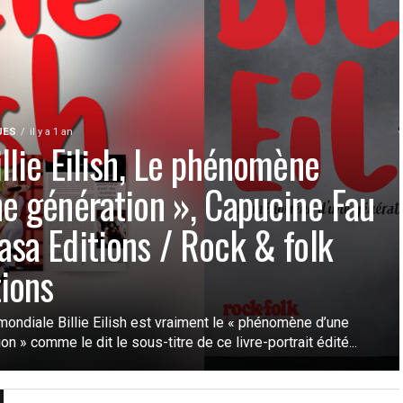
UES
il y a 1 an
illie Eilish, Le phénomène
ne génération », Capucine Fau
asa Editions / Rock & folk
tions
mondiale Billie Eilish est vraiment le « phénomène d’une
on » comme le dit le sous-titre de ce livre-portrait édité...