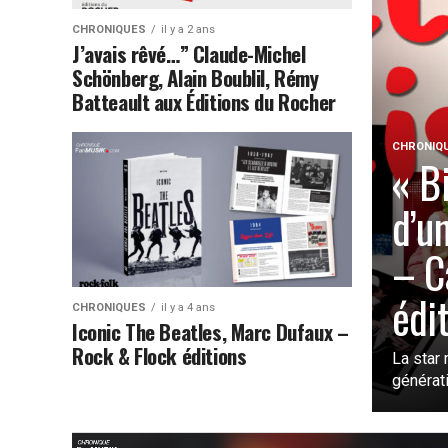
CHRONIQUES
il y a 2 ans
J’avais rêvé…” Claude-Michel
Schönberg, Alain Boublil, Rémy
Batteault aux Éditions du Rocher
CHRONIQ
« B
d’u
– C
édi
CHRONIQUES
il y a 4 ans
Iconic The Beatles, Marc Dufaux –
Rock & Flock éditions
La star 
générati