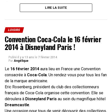
Classique ! Connaissez vous le montant ?
l’imaginaire à travers 5 quartiers emblématiques de la culture
LIRE LA SUITE
geek et y vivront de nombreuses activités interactives
C’est ainsi que nous avons été informés de cette opération lancée
privilégiées.
par Monopoly France sur sa page
facebook
.
Un regret car cela ne récompensera pas les vrais fans de la
LOISIRS
marque qui eux ont déjà leur boîte…
Convention Coca-Cola le 16 février
2014 à Disneyland Paris !
Publié
il y a 13 ans
le
7 février 2014
Nous vous invitons à découvrir la vidéo postée dans un 1er temps
Par
Angélique
sur le facebook officiel de Monopoly France :
Le
16 février 2014
aura lieu en France une Convention
LITTLE TOKYO :
Culture japonaise et mangas
consacrée à
Coca-Cola
. Un rendez-vous pour tous les fan
culture japonaise et mangas Cosplay, concerts, masterclass de
de la marque américaine.
dessin, karaoke et jeux musicaux, culture Asie, atelier de doublage
Eric Rosenberg, président du club des collectionneurs
d’animes, dédicaces…
français de Coca-Cola organise cette convention. Elle se
déroulera à
Disneyland Paris
au sein du magnifique hôtel
AVALON :
Fantasy et artisanat
Dreamcastle
.
Attaque de château-fort à la catapulte, ateliers d’artisanat
Une occasion pour tous de venir découvrir des collections,