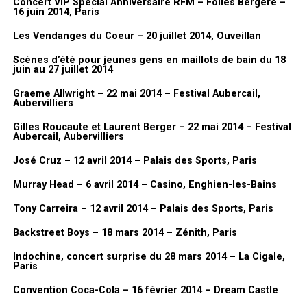
Concert VIP Spécial Anniversaire RFM – Folies Bergère –
16 juin 2014, Paris
NE MANQUEZ PAS AUSSI
Cock Robin, 20 juin 2015, Théâtre de Verdure, Thiais
Les Vendanges du Coeur – 20 juillet 2014, Ouveillan
Scènes d’été pour jeunes gens en maillots de bain du 18
juin au 27 juillet 2014
Graeme Allwright – 22 mai 2014 – Festival Aubercail,
Aubervilliers
Gilles Roucaute et Laurent Berger – 22 mai 2014 – Festival
Aubercail, Aubervilliers
José Cruz – 12 avril 2014 – Palais des Sports, Paris
Murray Head – 6 avril 2014 – Casino, Enghien-les-Bains
Tony Carreira – 12 avril 2014 – Palais des Sports, Paris
Backstreet Boys – 18 mars 2014 – Zénith, Paris
Indochine, concert surprise du 28 mars 2014 – La Cigale,
Paris
Convention Coca-Cola – 16 février 2014 – Dream Castle