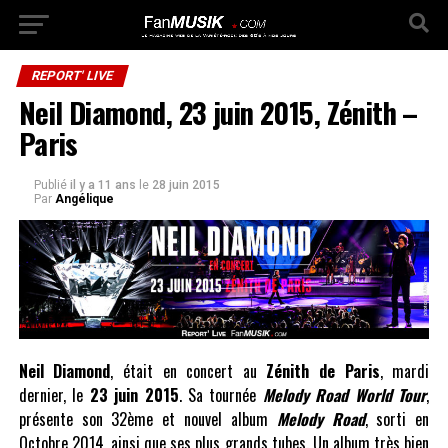
REPORT' LIVE
Neil Diamond, 23 juin 2015, Zénith –
Paris
Publié
il y a 11 ans
le
28 juin 2015
Par
Angélique
Neil Diamond
, était en concert au
Zénith de Paris
, mardi
dernier, le
23 juin 2015
. Sa tournée
Melody Road World Tour
,
présente son 32ème et nouvel album
Melody Road
, sorti en
Octobre 2014, ainsi que ses plus grands tubes. Un album très bien