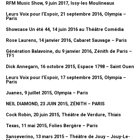
RFM Music Show, 9 juin 2017, Issy-les Moulineaux
présenter en quelques mots ?
Hello Again
Pretty Amazing Grace
Leurs Voix pour l’Espoir, 21 septembre 2016, Olympia –
Lionel Gédébé :
c’est un peu une
Paris
Kentucky Woman
rétrospective de tout ça, de toutes
You Got to Me
Showcase Un été 44, 14 juin 2016 au Théâtre Comédia
ces années. C’est plein d’anecdotes
Girl, You’ll Be a Woman Soon
Rose Laurens, 14 janvier 2016, Cabaret Sauvage – Paris
sur ces années à la télé. Et puis
Play Me
toujours parce que Dorothée, je l’ai
Red Red Wine
Génération Balavoine, du 9 janvier 2016, Zénith de Paris –
TF1
connu au tout début finalement. Parce
Beautiful Noise
que le premier album,
Les Jardins des
If You Know What I Mean
Dick Annegarn, 16 octobre 2015, Espace 1798 – Saint Ouen
chansons
, c’est moi qui l’ai fait. Et puis
Brooklyn Roads
Leurs Voix pour l’Espoir, 17 septembre 2015, Olympia –
après il y a eu les albums, les
Nothing But a Heartache
Paris
pochettes de disques. Et puis après,
Sometimes Blue
Juanes, 9 juillet 2015, Olympia – Paris
quand
Cabu
a suggéré que je le
The Art of Love
remplace à TF1.
Song sung blue
NEIL DIAMOND, 23 JUIN 2015, ZÉNITH – PARIS
Forever in Blue Jeans
Et après il y a eu les bandes dessinées. Il y a eu les
Dorothée Jeux
,
Cock Robin, 20 juin 2015, Théâtre de Verdure, Thiais
Cherry, Cherry
les
Dorothée Magazines
, les BD, et puis le clip de
Tremblement de
Crunchy Granola Suite
Texas, 11 mai 2015, Folies Bergère – Paris
terre
. Justement, je demandais à Jean-Luc parce que je ne m’en
Holly Holy
Sanseverino, 13 mars 2015 – Théâtre de Jouy – Jouy-Le-
rappelais pas. Je l’ai vu il n’y a pas longtemps et je lui ai demandé :