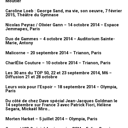
I Am … I Said
Moutier
«
Mais pourquoi tu m’as demandé en fait comment ça s’est passé
Caroline Loeb : George Sand, ma vie, son oeuvre, 7 février
que je fasse le clip de Dorothée puisque j’en avais jamais fait ?
» En
Rappel
2015, Théâtre du Gymnase
fait, avec elle, il m’a dit : «
c’est pas compliqué, on discutait dans le
Cracklin’ Rosie
couloir et tu m’as donné ton idée. J’ai trouvé ça bien
« . Voilà, c’est le
Nicolas Peyrac / Olivier Gann – 14 octobre 2014 – Espace
Sweet Caroline
Jemmapes, Paris
hasard et c’est comme ça que ça s’est fait.
America
Et par contre, j’avais juste fait une suggestion : je voulais le
Duo de Gammes – 4 octobre 2014 – Auditorium Sainte-
Brother Love’s Traveling Salvation Show
Marie, Antony
tourner en 35mm à l’époque et donc il était d’accord. On l’a fait
Heartlight
en 35 mm…
Malicorne – 20 septembre 2014 – Trianon, Paris
CharlÉlie Couture – 10 octobre 2014 – Trianon, Paris
Merci à Lionel Gédébé, Dorothée, Vincent, Benjamin
Itw & Vidéo FanMusik
Liens
Les 30 ans du TOP 50, 22 et 23 septembre 2014, M6 –
Diffusion 21 et 28 octobre
Photos AWcreation pour FanMusik
Site officiel :
NeilDiamond.com
Leurs voix pour l’Espoir – 18 septembre 2014 – Olympia,
Paris
Nous vous invitons à découvrir à présent des photos prises lors du
Livenation
vernissage de l’exposition.
Du côté de chez Dave spécial Jean-Jacques Goldman le
14 septembre sur France 3 avec Patrick Fiori, Hélène
SUJETS ABORDÉS :
NEIL DIAMOND
Segara, Mickaël Miro…
Galerie photos
Morten Harket – 5 juillet 2014 – Olympia, Paris
A LIRE AUSSI
Juanes, 9 juillet 2015, Olympia – Paris