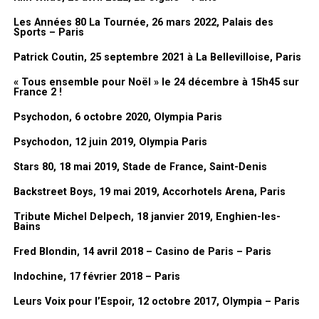
on avait fait des grands poissons sur le plateau. Ils étaient en
Les Années 80 La Tournée, 26 mars 2022, Palais des
grand en fait à l’époque.
Sports – Paris
C’est un bon souvenir du
Club Dorothée
.
Patrick Coutin, 25 septembre 2021 à La Bellevilloise, Paris
« Tous ensemble pour Noël » le 24 décembre à 15h45 sur
France 2 !
Psychodon, 6 octobre 2020, Olympia Paris
Psychodon, 12 juin 2019, Olympia Paris
Stars 80, 18 mai 2019, Stade de France, Saint-Denis
Texte Angélique L.
Photos © Angélique Le Goupil –
AWcreation
pour FanMusik
Backstreet Boys, 19 mai 2019, Accorhotels Arena, Paris
Merci à Livenation
Tribute Michel Delpech, 18 janvier 2019, Enghien-les-
Bains
Set list du concert
Fred Blondin, 14 avril 2018 – Casino de Paris – Paris
(liste non exhaustive)
Dessin de Lionel Gédébé, Vernissage de l’exposition « Mes années
Indochine, 17 février 2018 – Paris
Dorothée », 03/02/2026, Mairie du 17eme, Paris
I’m a Believer
Leurs Voix pour l’Espoir, 12 octobre 2017, Olympia – Paris
FanMusik : Tu sors prochainement un livre, peux-tu nous le
Love on the Rocks