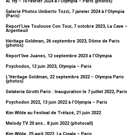
Al. Hy – 10 février 2024 à l’Olympia – Paris (photos)
FanMusik : Présentation de l’expo dans l’expo. Donc tu as
Galerie Photos Umberto Tozzi, 7 janvier 2024 à l’Olympia
(Paris)
choisi un dessin, est-ce que tu peux nous en parler
rapidement ?
Report’Live Toulouse Con Tour, 7 octobre 2023, La Cave –
Argenteuil
Lionel Gédébé :
En fait là ce que j’ai
Héritage Goldman, 26 septembre 2023, Dôme de Paris
(photos)
fait, j’ai regroupé pas mal de
dessins du plateau parce que quand
Report’live Juanes, 12 septembre 2023 à l’Olympia
on a voulu construire l’expo, j’en ai
Psychodon, 12 juin 2023, Olympia – Paris
280 je crois. Donc ça fait beaucoup.
J’en ai choisi quelques-uns que
L’Héritage Goldman, 22 septembre 2022 – Olympia Paris
(photos)
j’aimais bien et puis j’ai essayé de
faire ce qu’on appelle des pêle-mêle
Gelateria Girotti Paris : Inauguration le 7 juillet 2022, Paris
pour regrouper un peu l’ambiance,
Psychodon 2022, 13 juin 2022 à l’Olympia – Paris
c’est assez drôle et il y en a
tellement. Le problème des dessins
Kim Wilde au Festival de Trélazé, 21 juin 2022
comme ça, c’est qu’ils sont liés à l’actualité, donc c’est plus
Melody TV 20 ans… 8 juin 2022 (photocall)
compliqué à comprendre hors du contexte. Et les petits poissons,
j’avais fait le décor pour le premier avril dans le
Club Dorothée
et
Kim Wilde, 25 avril 2022, La Cigale – Paris