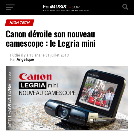
HIGH TECH
Canon dévoile son nouveau
camescope : le Legria mini‬
Publié
il y a 13 ans
le
31 juillet 2013
Par
Angélique