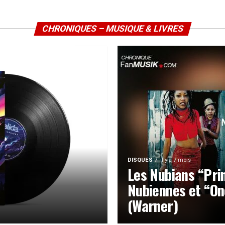
CHRONIQUES – MUSIQUE & LIVRES
DISQUES
il y a 7 mois
Les Nubians “Pri
Nubiennes et “On
(Warner)