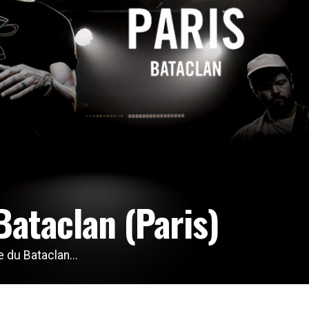
ataclan (Paris)
 du Bataclan...