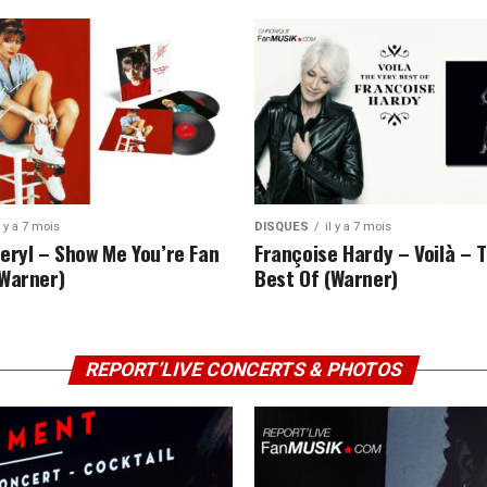
l y a 7 mois
DISQUES
il y a 7 mois
eryl – Show Me You’re Fan
Françoise Hardy – Voilà – 
Warner)
Best Of (Warner)
REPORT’LIVE CONCERTS & PHOTOS