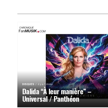
DISQUES
il y a 1 mois
Dalida “À leur manière” –
Universal / Panthéon