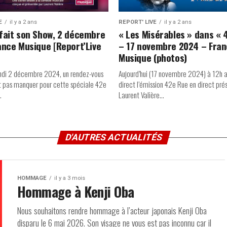
E
il y a 2 ans
REPORT' LIVE
il y a 2 ans
fait son Show, 2 décembre
« Les Misérables » dans « 
ance Musique [Report’Live
– 17 novembre 2024 – Fra
Musique (photos)
lundi 2 décembre 2024, un rendez-vous
Aujourd’hui (17 novembre 2024) à 12h a
ait pas manquer pour cette spéciale 42e
direct l’émission 42e Rue en direct pré
.
Laurent Valière...
D'AUTRES ACTUALITÉS
HOMMAGE
il y a 3 mois
Hommage à Kenji Oba
Nous souhaitons rendre hommage à l’acteur japonais Kenji Oba
disparu le 6 mai 2026. Son visage ne vous est pas inconnu car il