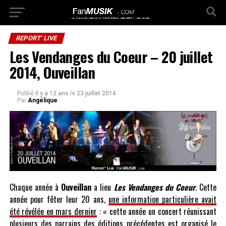
REPORT' LIVE
Les Vendanges du Coeur – 20 juillet
2014, Ouveillan
Publié
il y a 12 ans
le
23 juillet 2014
Par
Angélique
Chaque année à
Ouveillan
a lieu
Les Vendanges du Coeur
. Cette
année pour fêter leur 20 ans,
une information particulière avait
été révélée en mars dernier
: « cette année un concert réunissant
plusieurs des parrains des éditions précédentes est organisé le