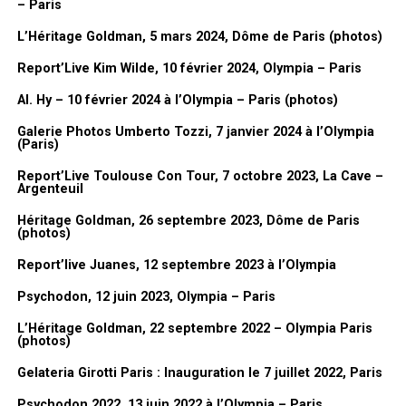
Dorothée, elle aimait bien :
« Qu’est-ce que tu nous as préparé GDB
– Paris
A noter que les prochains concerts des Enfoirés auront lieu en
? »
. Donc il fallait toujours avoir quelque chose de prêt en fait,
L’Héritage Goldman, 5 mars 2024, Dôme de Paris (photos)
2015 à Montpellier, pas très loin d’Ouveillan.
même si elle venait pas, on ne le savait pas. Il fallait réagir à tout
Report’Live Kim Wilde, 10 février 2024, Olympia – Paris
ce qui se passait tout le temps. Donc moi je dessinais pendant
Vidéo
trois heures non-stop.
Al. Hy – 10 février 2024 à l’Olympia – Paris (photos)
(extraits vidéos de la soirée)
FanMusik : Présentation de l’expo dans l’expo. Donc tu as
Galerie Photos Umberto Tozzi, 7 janvier 2024 à l’Olympia
(Paris)
choisi un dessin, est-ce que tu peux nous en parler
rapidement ?
Report’Live Toulouse Con Tour, 7 octobre 2023, La Cave –
Argenteuil
Lionel Gédébé :
En fait là ce que j’ai
Héritage Goldman, 26 septembre 2023, Dôme de Paris
(photos)
fait, j’ai regroupé pas mal de
dessins du plateau parce que quand
Report’live Juanes, 12 septembre 2023 à l’Olympia
on a voulu construire l’expo, j’en ai
Psychodon, 12 juin 2023, Olympia – Paris
280 je crois. Donc ça fait beaucoup.
J’en ai choisi quelques-uns que
L’Héritage Goldman, 22 septembre 2022 – Olympia Paris
(photos)
j’aimais bien et puis j’ai essayé de
faire ce qu’on appelle des pêle-mêle
Gelateria Girotti Paris : Inauguration le 7 juillet 2022, Paris
pour regrouper un peu l’ambiance,
Psychodon 2022, 13 juin 2022 à l’Olympia – Paris