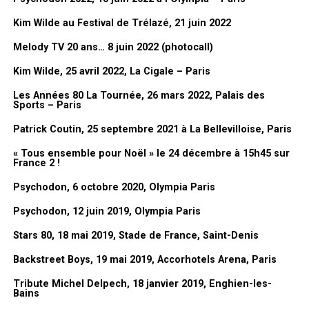
c’est assez drôle et il y en a
tellement. Le problème des dessins
Kim Wilde au Festival de Trélazé, 21 juin 2022
comme ça, c’est qu’ils sont liés à l’actualité, donc c’est plus
Melody TV 20 ans… 8 juin 2022 (photocall)
compliqué à comprendre hors du contexte. Et les petits poissons,
j’avais fait le décor pour le premier avril dans le
Club Dorothée
et
Kim Wilde, 25 avril 2022, La Cigale – Paris
on avait fait des grands poissons sur le plateau. Ils étaient en
Les Années 80 La Tournée, 26 mars 2022, Palais des
Galerie photos
grand en fait à l’époque.
Sports – Paris
C’est un bon souvenir du
Club Dorothée
.
Patrick Coutin, 25 septembre 2021 à La Bellevilloise, Paris
Nous vous invitons à découvrir ci-dessous une sélection des
photos de la soirée.
« Tous ensemble pour Noël » le 24 décembre à 15h45 sur
Les photos présentées ne sont pas d’une très bonne qualité, nous
France 2 !
espérons toutefois qu’elles vous permettront de vivre ou de
Psychodon, 6 octobre 2020, Olympia Paris
revivre ce moment inoubliable comme nous l’avons vécu.
Psychodon, 12 juin 2019, Olympia Paris
Stars 80, 18 mai 2019, Stade de France, Saint-Denis
Backstreet Boys, 19 mai 2019, Accorhotels Arena, Paris
Tribute Michel Delpech, 18 janvier 2019, Enghien-les-
Bains