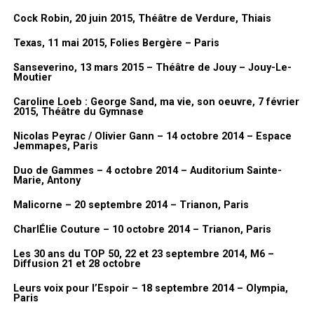
Et après il y a eu les bandes dessinées. Il y a eu les
Dorothée Jeux
,
Cock Robin, 20 juin 2015, Théâtre de Verdure, Thiais
les
Dorothée Magazines
, les BD, et puis le clip de
Tremblement de
Texas, 11 mai 2015, Folies Bergère – Paris
terre
. Justement, je demandais à Jean-Luc parce que je ne m’en
Sanseverino, 13 mars 2015 – Théâtre de Jouy – Jouy-Le-
rappelais pas. Je l’ai vu il n’y a pas longtemps et je lui ai demandé :
Moutier
«
Mais pourquoi tu m’as demandé en fait comment ça s’est passé
Caroline Loeb : George Sand, ma vie, son oeuvre, 7 février
que je fasse le clip de Dorothée puisque j’en avais jamais fait ?
» En
2015, Théâtre du Gymnase
fait, avec elle, il m’a dit : «
c’est pas compliqué, on discutait dans le
couloir et tu m’as donné ton idée. J’ai trouvé ça bien
« . Voilà, c’est le
Nicolas Peyrac / Olivier Gann – 14 octobre 2014 – Espace
Jemmapes, Paris
hasard et c’est comme ça que ça s’est fait.
Et par contre, j’avais juste fait une suggestion : je voulais le
Duo de Gammes – 4 octobre 2014 – Auditorium Sainte-
Marie, Antony
tourner en 35mm à l’époque et donc il était d’accord. On l’a fait
en 35 mm…
Malicorne – 20 septembre 2014 – Trianon, Paris
CharlÉlie Couture – 10 octobre 2014 – Trianon, Paris
Merci à Lionel Gédébé, Dorothée, Vincent, Benjamin
Itw & Vidéo FanMusik
Les 30 ans du TOP 50, 22 et 23 septembre 2014, M6 –
Diffusion 21 et 28 octobre
Photos AWcreation pour FanMusik
Leurs voix pour l’Espoir – 18 septembre 2014 – Olympia,
Paris
Nous vous invitons à découvrir à présent des photos prises lors du