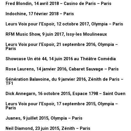
Fred Blondin, 14 avril 2018 – Casino de Paris – Paris
Dessin de Lionel Gédébé, Vernissage de l’exposition « Mes années
Indochine, 17 février 2018 – Paris
Dorothée », 03/02/2026, Mairie du 17eme, Paris
Leurs Voix pour l’Espoir, 12 octobre 2017, Olympia – Paris
FanMusik : Tu sors prochainement un livre, peux-tu nous le
RFM Music Show, 9 juin 2017, Issy-les Moulineaux
présenter en quelques mots ?
Leurs Voix pour l’Espoir, 21 septembre 2016, Olympia –
Lionel Gédébé :
c’est un peu une
Paris
rétrospective de tout ça, de toutes
Showcase Un été 44, 14 juin 2016 au Théâtre Comédia
ces années. C’est plein d’anecdotes
Rose Laurens, 14 janvier 2016, Cabaret Sauvage – Paris
sur ces années à la télé. Et puis
toujours parce que Dorothée, je l’ai
Génération Balavoine, du 9 janvier 2016, Zénith de Paris –
TF1
connu au tout début finalement. Parce
que le premier album,
Les Jardins des
Dick Annegarn, 16 octobre 2015, Espace 1798 – Saint Ouen
chansons
, c’est moi qui l’ai fait. Et puis
Leurs Voix pour l’Espoir, 17 septembre 2015, Olympia –
après il y a eu les albums, les
Paris
pochettes de disques. Et puis après,
Juanes, 9 juillet 2015, Olympia – Paris
quand
Cabu
a suggéré que je le
remplace à TF1.
Neil Diamond, 23 juin 2015, Zénith – Paris