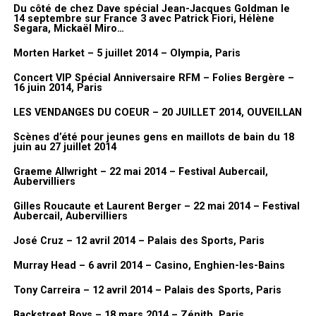
vernissage de l’exposition.
Du côté de chez Dave spécial Jean-Jacques Goldman le
14 septembre sur France 3 avec Patrick Fiori, Hélène
Segara, Mickaël Miro…
Galerie photos
Morten Harket – 5 juillet 2014 – Olympia, Paris
Concert VIP Spécial Anniversaire RFM – Folies Bergère –
16 juin 2014, Paris
LES VENDANGES DU COEUR – 20 JUILLET 2014, OUVEILLAN
Scènes d’été pour jeunes gens en maillots de bain du 18
juin au 27 juillet 2014
Graeme Allwright – 22 mai 2014 – Festival Aubercail,
Aubervilliers
Gilles Roucaute et Laurent Berger – 22 mai 2014 – Festival
Aubercail, Aubervilliers
José Cruz – 12 avril 2014 – Palais des Sports, Paris
Murray Head – 6 avril 2014 – Casino, Enghien-les-Bains
Tony Carreira – 12 avril 2014 – Palais des Sports, Paris
Backstreet Boys – 18 mars 2014 – Zénith, Paris