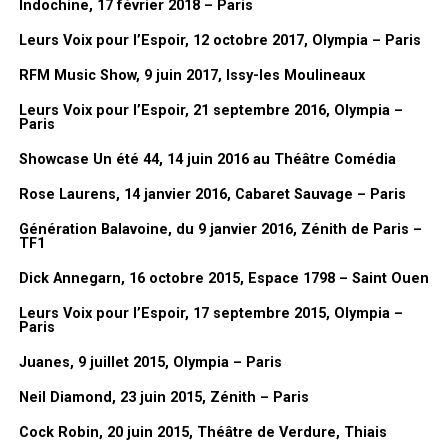
Dessin de Lionel Gédébé, Vernissage de l’exposition « Mes années
Indochine, 17 février 2018 – Paris
Dorothée », 03/02/2026, Mairie du 17eme, Paris
Leurs Voix pour l’Espoir, 12 octobre 2017, Olympia – Paris
FanMusik : Tu sors prochainement un livre, peux-tu nous le
RFM Music Show, 9 juin 2017, Issy-les Moulineaux
présenter en quelques mots ?
Leurs Voix pour l’Espoir, 21 septembre 2016, Olympia –
Lionel Gédébé :
c’est un peu une
Paris
rétrospective de tout ça, de toutes
Showcase Un été 44, 14 juin 2016 au Théâtre Comédia
ces années. C’est plein d’anecdotes
Rose Laurens, 14 janvier 2016, Cabaret Sauvage – Paris
sur ces années à la télé. Et puis
toujours parce que Dorothée, je l’ai
Génération Balavoine, du 9 janvier 2016, Zénith de Paris –
TF1
connu au tout début finalement. Parce
que le premier album,
Les Jardins des
Dick Annegarn, 16 octobre 2015, Espace 1798 – Saint Ouen
chansons
, c’est moi qui l’ai fait. Et puis
Leurs Voix pour l’Espoir, 17 septembre 2015, Olympia –
après il y a eu les albums, les
Paris
pochettes de disques. Et puis après,
Juanes, 9 juillet 2015, Olympia – Paris
quand
Cabu
a suggéré que je le
remplace à TF1.
Neil Diamond, 23 juin 2015, Zénith – Paris
Et après il y a eu les bandes dessinées. Il y a eu les
Dorothée Jeux
,
Cock Robin, 20 juin 2015, Théâtre de Verdure, Thiais