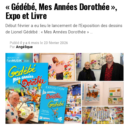
« Gédébé, Mes Années Dorothée »,
Expo et Livre
Début février a eu lieu le lancement de l’Exposition des dessins
merci à Chris, Gérard Drouot Production
de Lionel Gédébé : « Mes Années Dorothée » …
photos ©
AWcreation
pour FanMusik
Publié
il y a 6 mois
le
23 février 2026
Par
Angélique
Liens
site officiel :
juanes.net
SUJETS ABORDÉS :
JUANES
A LIRE AUSSI
Les Années Bonheur – 5 janvier 2013 – France 2
NE MANQUEZ PAS AUSSI
Une journée au Festival de Country Music – 15 juillet
2012 – Mirande