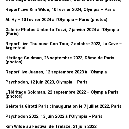
même si elle venait pas, on ne le savait pas. Il fallait réagir à tout
Report’Live Kim Wilde, 10 février 2024, Olympia – Paris
ce qui se passait tout le temps. Donc moi je dessinais pendant
trois heures non-stop.
Al. Hy – 10 février 2024 à l’Olympia – Paris (photos)
FanMusik : Présentation de l’expo dans l’expo. Donc tu as
Galerie Photos Umberto Tozzi, 7 janvier 2024 à l’Olympia
(Paris)
choisi un dessin, est-ce que tu peux nous en parler
rapidement ?
Report’Live Toulouse Con Tour, 7 octobre 2023, La Cave –
Argenteuil
Lionel Gédébé :
En fait là ce que j’ai
Héritage Goldman, 26 septembre 2023, Dôme de Paris
(photos)
fait, j’ai regroupé pas mal de
dessins du plateau parce que quand
Report’live Juanes, 12 septembre 2023 à l’Olympia
on a voulu construire l’expo, j’en ai
Psychodon, 12 juin 2023, Olympia – Paris
280 je crois. Donc ça fait beaucoup.
J’en ai choisi quelques-uns que
L’Héritage Goldman, 22 septembre 2022 – Olympia Paris
(photos)
j’aimais bien et puis j’ai essayé de
faire ce qu’on appelle des pêle-mêle
Gelateria Girotti Paris : Inauguration le 7 juillet 2022, Paris
pour regrouper un peu l’ambiance,
Psychodon 2022, 13 juin 2022 à l’Olympia – Paris
c’est assez drôle et il y en a
tellement. Le problème des dessins
Kim Wilde au Festival de Trélazé, 21 juin 2022