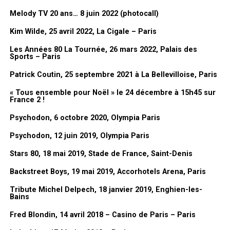
comme ça, c’est qu’ils sont liés à l’actualité, donc c’est plus
Melody TV 20 ans… 8 juin 2022 (photocall)
compliqué à comprendre hors du contexte. Et les petits poissons,
j’avais fait le décor pour le premier avril dans le
Club Dorothée
et
Kim Wilde, 25 avril 2022, La Cigale – Paris
on avait fait des grands poissons sur le plateau. Ils étaient en
Les Années 80 La Tournée, 26 mars 2022, Palais des
grand en fait à l’époque.
Sports – Paris
C’est un bon souvenir du
Club Dorothée
.
Patrick Coutin, 25 septembre 2021 à La Bellevilloise, Paris
« Tous ensemble pour Noël » le 24 décembre à 15h45 sur
France 2 !
Psychodon, 6 octobre 2020, Olympia Paris
Psychodon, 12 juin 2019, Olympia Paris
Stars 80, 18 mai 2019, Stade de France, Saint-Denis
Backstreet Boys, 19 mai 2019, Accorhotels Arena, Paris
Tribute Michel Delpech, 18 janvier 2019, Enghien-les-
Bains
Fred Blondin, 14 avril 2018 – Casino de Paris – Paris