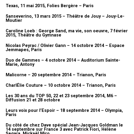
les
Dorothée Magazines
, les BD, et puis le clip de
Tremblement de
Texas, 11 mai 2015, Folies Bergère – Paris
terre
. Justement, je demandais à Jean-Luc parce que je ne m’en
Sanseverino, 13 mars 2015 – Théâtre de Jouy – Jouy-Le-
rappelais pas. Je l’ai vu il n’y a pas longtemps et je lui ai demandé :
Moutier
«
Mais pourquoi tu m’as demandé en fait comment ça s’est passé
Caroline Loeb : George Sand, ma vie, son oeuvre, 7 février
que je fasse le clip de Dorothée puisque j’en avais jamais fait ?
» En
2015, Théâtre du Gymnase
fait, avec elle, il m’a dit : «
c’est pas compliqué, on discutait dans le
couloir et tu m’as donné ton idée. J’ai trouvé ça bien
« . Voilà, c’est le
Nicolas Peyrac / Olivier Gann – 14 octobre 2014 – Espace
Jemmapes, Paris
hasard et c’est comme ça que ça s’est fait.
Et par contre, j’avais juste fait une suggestion : je voulais le
Duo de Gammes – 4 octobre 2014 – Auditorium Sainte-
Marie, Antony
tourner en 35mm à l’époque et donc il était d’accord. On l’a fait
en 35 mm…
Malicorne – 20 septembre 2014 – Trianon, Paris
CharlÉlie Couture – 10 octobre 2014 – Trianon, Paris
Merci à Lionel Gédébé, Dorothée, Vincent, Benjamin
Itw & Vidéo FanMusik
Les 30 ans du TOP 50, 22 et 23 septembre 2014, M6 –
Diffusion 21 et 28 octobre
Photos AWcreation pour FanMusik
Leurs voix pour l’Espoir – 18 septembre 2014 – Olympia,
Paris
Nous vous invitons à découvrir à présent des photos prises lors du
vernissage de l’exposition.
Du côté de chez Dave spécial Jean-Jacques Goldman le
14 septembre sur France 3 avec Patrick Fiori, Hélène
Segara, Mickaël Miro…