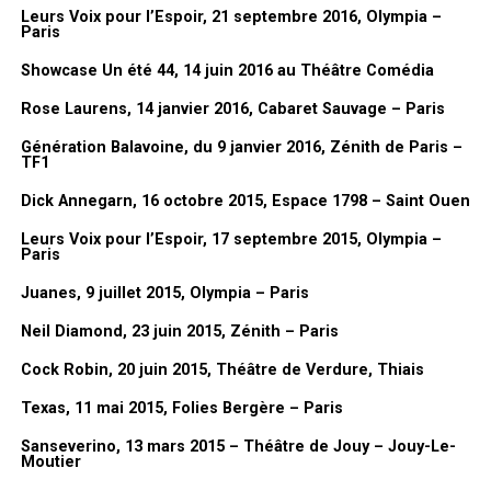
Leurs Voix pour l’Espoir, 21 septembre 2016, Olympia –
Lionel Gédébé :
c’est un peu une
Paris
rétrospective de tout ça, de toutes
Showcase Un été 44, 14 juin 2016 au Théâtre Comédia
ces années. C’est plein d’anecdotes
Rose Laurens, 14 janvier 2016, Cabaret Sauvage – Paris
sur ces années à la télé. Et puis
toujours parce que Dorothée, je l’ai
Génération Balavoine, du 9 janvier 2016, Zénith de Paris –
TF1
connu au tout début finalement. Parce
que le premier album,
Les Jardins des
Dick Annegarn, 16 octobre 2015, Espace 1798 – Saint Ouen
chansons
, c’est moi qui l’ai fait. Et puis
Leurs Voix pour l’Espoir, 17 septembre 2015, Olympia –
après il y a eu les albums, les
Paris
pochettes de disques. Et puis après,
Juanes, 9 juillet 2015, Olympia – Paris
quand
Cabu
a suggéré que je le
remplace à TF1.
Neil Diamond, 23 juin 2015, Zénith – Paris
Et après il y a eu les bandes dessinées. Il y a eu les
Dorothée Jeux
,
Cock Robin, 20 juin 2015, Théâtre de Verdure, Thiais
les
Dorothée Magazines
, les BD, et puis le clip de
Tremblement de
Texas, 11 mai 2015, Folies Bergère – Paris
terre
. Justement, je demandais à Jean-Luc parce que je ne m’en
Sanseverino, 13 mars 2015 – Théâtre de Jouy – Jouy-Le-
rappelais pas. Je l’ai vu il n’y a pas longtemps et je lui ai demandé :
Moutier
«
Mais pourquoi tu m’as demandé en fait comment ça s’est passé