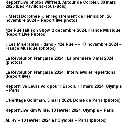
photos.
Les dessinateurs, c’est un truc de solitaire devant son papier à
Report’Live photos Wilfried, Autour de Corbier, 30 mars
2025 (Les Pavillons-sous-Bois)
dessin, on n’a pas trop le côté public.
Galerie photos
J’ai une anecdote qui est rigolote : je m’entraînais chez moi avec
« Merci Dorothée », enregistrement de l’émission, 26
novembre 2024 – Report’live photos
ma mère avant de faire les premiers plateaux. Ma mère c’est
Ariane Gil qui était à l’équipe de Récré A2 au départ. Elle m’avait
42e Rue fait son Show, 2 décembre 2024, France Musique
[Report’Live Photos]
dit : « là tu vas faire la télé, il faut que je t’entraîne ». Et pendant
des dizaines de fois, on était avec la caméra dans le salon, devant
« Les Misérables » dans « 42e Rue » – 17 novembre 2024 –
France Musique (photos)
la télé, à ce que je répète à pas baisser les yeux, à regarder la
caméra. Enfin, toutes ces choses là, à dessiner en même temps
La Révolution Française 2024 : La première 3 mai 2024
(photos)
surtout.
La Révolution Française 2024 : Interviews et répétitions
Et puis le problème, le plateau. Il ne faut jamais arrêter de
(Report’live)
dessiner pendant toute la durée de l’émission. Parce que
Report’live Leurs voix pour l’Espoir, 11 mars 2024, Olympia
Dorothée, elle aimait bien :
« Qu’est-ce que tu nous as préparé GDB
– Paris
? »
. Donc il fallait toujours avoir quelque chose de prêt en fait,
L’Héritage Goldman, 5 mars 2024, Dôme de Paris (photos)
même si elle venait pas, on ne le savait pas. Il fallait réagir à tout
Report’Live Kim Wilde, 10 février 2024, Olympia – Paris
ce qui se passait tout le temps. Donc moi je dessinais pendant
trois heures non-stop.
Al. Hy – 10 février 2024 à l’Olympia – Paris (photos)