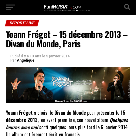
REPORT' LIVE
Yoann Fréget – 15 décembre 2013 –
Divan du Monde, Paris
Publié
il y a 13 ans
le
5 janvier 2014
Par
Angélique
Yoann Fréget
a choisi le
Divan du Monde
pour présenter le
15
décembre 2013
, en avant première, son nouvel album
Quelques
heures avec moi
sorti quelques jours plus tard le 6 janvier 2014.
Un album entièrement écrit en français.