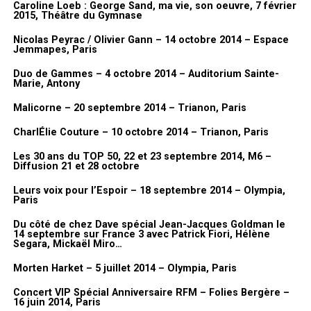
Caroline Loeb : George Sand, ma vie, son oeuvre, 7 février
que je fasse le clip de Dorothée puisque j’en avais jamais fait ?
» En
2015, Théâtre du Gymnase
fait, avec elle, il m’a dit : «
c’est pas compliqué, on discutait dans le
couloir et tu m’as donné ton idée. J’ai trouvé ça bien
« . Voilà, c’est le
Nicolas Peyrac / Olivier Gann – 14 octobre 2014 – Espace
Jemmapes, Paris
hasard et c’est comme ça que ça s’est fait.
Et par contre, j’avais juste fait une suggestion : je voulais le
Duo de Gammes – 4 octobre 2014 – Auditorium Sainte-
Marie, Antony
tourner en 35mm à l’époque et donc il était d’accord. On l’a fait
en 35 mm…
Malicorne – 20 septembre 2014 – Trianon, Paris
CharlÉlie Couture – 10 octobre 2014 – Trianon, Paris
Merci à Lionel Gédébé, Dorothée, Vincent, Benjamin
Itw & Vidéo FanMusik
Les 30 ans du TOP 50, 22 et 23 septembre 2014, M6 –
Diffusion 21 et 28 octobre
Photos AWcreation pour FanMusik
Leurs voix pour l’Espoir – 18 septembre 2014 – Olympia,
Paris
Nous vous invitons à découvrir à présent des photos prises lors du
vernissage de l’exposition.
Du côté de chez Dave spécial Jean-Jacques Goldman le
14 septembre sur France 3 avec Patrick Fiori, Hélène
Segara, Mickaël Miro…
Galerie photos
Morten Harket – 5 juillet 2014 – Olympia, Paris
Concert VIP Spécial Anniversaire RFM – Folies Bergère –
16 juin 2014, Paris