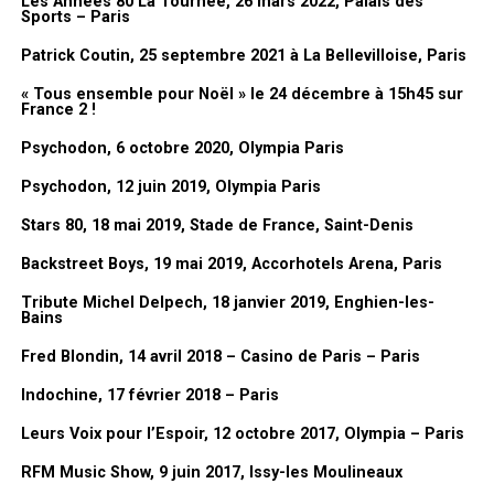
Les Années 80 La Tournée, 26 mars 2022, Palais des
grand en fait à l’époque.
Sports – Paris
SUJETS ABORDÉS :
ANTHONY TOUMA
NICOLETTA
YOANN FRÉGET
C’est un bon souvenir du
Club Dorothée
.
Patrick Coutin, 25 septembre 2021 à La Bellevilloise, Paris
A LIRE AUSSI
« Tous ensemble pour Noël » le 24 décembre à 15h45 sur
Didier Barbelivien, 24 janvier 2014, L’Alhambra, Paris
France 2 !
(photos)
Psychodon, 6 octobre 2020, Olympia Paris
NE MANQUEZ PAS AUSSI
Chanson en Sorbonne – 21 novembre 2013 – La
Psychodon, 12 juin 2019, Olympia Paris
Sorbonne, Paris
Stars 80, 18 mai 2019, Stade de France, Saint-Denis
Backstreet Boys, 19 mai 2019, Accorhotels Arena, Paris
Tribute Michel Delpech, 18 janvier 2019, Enghien-les-
Bains
Fred Blondin, 14 avril 2018 – Casino de Paris – Paris
Dessin de Lionel Gédébé, Vernissage de l’exposition « Mes années
Indochine, 17 février 2018 – Paris
Dorothée », 03/02/2026, Mairie du 17eme, Paris
Leurs Voix pour l’Espoir, 12 octobre 2017, Olympia – Paris
FanMusik : Tu sors prochainement un livre, peux-tu nous le
RFM Music Show, 9 juin 2017, Issy-les Moulineaux
présenter en quelques mots ?