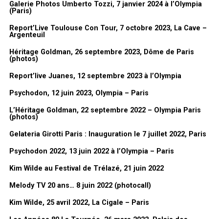
FanMusik : Présentation de l’expo dans l’expo. Donc tu as
Galerie Photos Umberto Tozzi, 7 janvier 2024 à l’Olympia
(Paris)
choisi un dessin, est-ce que tu peux nous en parler
rapidement ?
Report’Live Toulouse Con Tour, 7 octobre 2023, La Cave –
Argenteuil
Lionel Gédébé :
En fait là ce que j’ai
Héritage Goldman, 26 septembre 2023, Dôme de Paris
(photos)
fait, j’ai regroupé pas mal de
dessins du plateau parce que quand
Report’live Juanes, 12 septembre 2023 à l’Olympia
on a voulu construire l’expo, j’en ai
Psychodon, 12 juin 2023, Olympia – Paris
280 je crois. Donc ça fait beaucoup.
J’en ai choisi quelques-uns que
L’Héritage Goldman, 22 septembre 2022 – Olympia Paris
(photos)
j’aimais bien et puis j’ai essayé de
faire ce qu’on appelle des pêle-mêle
Gelateria Girotti Paris : Inauguration le 7 juillet 2022, Paris
pour regrouper un peu l’ambiance,
Psychodon 2022, 13 juin 2022 à l’Olympia – Paris
c’est assez drôle et il y en a
merci à Sonya, Mercury
tellement. Le problème des dessins
Kim Wilde au Festival de Trélazé, 21 juin 2022
comme ça, c’est qu’ils sont liés à l’actualité, donc c’est plus
Lien
Melody TV 20 ans… 8 juin 2022 (photocall)
compliqué à comprendre hors du contexte. Et les petits poissons,
Site officiel de Yoann Fréget :
yoannfreget.info
j’avais fait le décor pour le premier avril dans le
Club Dorothée
et
Kim Wilde, 25 avril 2022, La Cigale – Paris
on avait fait des grands poissons sur le plateau. Ils étaient en