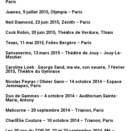
Paris
pochettes de disques. Et puis après,
Juanes, 9 juillet 2015, Olympia – Paris
quand
Cabu
a suggéré que je le
remplace à TF1.
Neil Diamond, 23 juin 2015, Zénith – Paris
Et après il y a eu les bandes dessinées. Il y a eu les
Dorothée Jeux
,
Cock Robin, 20 juin 2015, Théâtre de Verdure, Thiais
les
Dorothée Magazines
, les BD, et puis le clip de
Tremblement de
Texas, 11 mai 2015, Folies Bergère – Paris
terre
. Justement, je demandais à Jean-Luc parce que je ne m’en
Sanseverino, 13 mars 2015 – Théâtre de Jouy – Jouy-Le-
rappelais pas. Je l’ai vu il n’y a pas longtemps et je lui ai demandé :
Moutier
«
Mais pourquoi tu m’as demandé en fait comment ça s’est passé
Caroline Loeb : George Sand, ma vie, son oeuvre, 7 février
que je fasse le clip de Dorothée puisque j’en avais jamais fait ?
» En
2015, Théâtre du Gymnase
fait, avec elle, il m’a dit : «
c’est pas compliqué, on discutait dans le
couloir et tu m’as donné ton idée. J’ai trouvé ça bien
« . Voilà, c’est le
Nicolas Peyrac / Olivier Gann – 14 octobre 2014 – Espace
Jemmapes, Paris
hasard et c’est comme ça que ça s’est fait.
Et par contre, j’avais juste fait une suggestion : je voulais le
Duo de Gammes – 4 octobre 2014 – Auditorium Sainte-
Marie, Antony
tourner en 35mm à l’époque et donc il était d’accord. On l’a fait
en 35 mm…
Malicorne – 20 septembre 2014 – Trianon, Paris
CharlÉlie Couture – 10 octobre 2014 – Trianon, Paris
Merci à Lionel Gédébé, Dorothée, Vincent, Benjamin
Itw & Vidéo FanMusik
Les 30 ans du TOP 50, 22 et 23 septembre 2014, M6 –