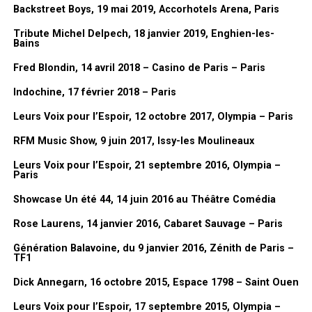
Plante un jardin (François Corbier)
Backstreet Boys, 19 mai 2019, Accorhotels Arena, Paris
Tribute Michel Delpech, 18 janvier 2019, Enghien-les-
Liens
Bains
Fred Blondin, 14 avril 2018 – Casino de Paris – Paris
Wilfried / Autour de Corbier :
wilfried-autour-de-corbier.com
Dessin de Lionel Gédébé, Vernissage de l’exposition « Mes années
Indochine, 17 février 2018 – Paris
SUJETS ABORDÉS :
CONCERTSHOME
FRANÇOIS CORBIER
Dorothée », 03/02/2026, Mairie du 17eme, Paris
Leurs Voix pour l’Espoir, 12 octobre 2017, Olympia – Paris
WILFRIED
FanMusik : Tu sors prochainement un livre, peux-tu nous le
RFM Music Show, 9 juin 2017, Issy-les Moulineaux
présenter en quelques mots ?
A LIRE AUSSI
Balavoine, ma bataille – 25 septembre 2025 (Beauvais)
Leurs Voix pour l’Espoir, 21 septembre 2016, Olympia –
Lionel Gédébé :
c’est un peu une
Paris
NE MANQUEZ PAS AUSSI
rétrospective de tout ça, de toutes
« Merci Dorothée », enregistrement de l’émission, 26
Showcase Un été 44, 14 juin 2016 au Théâtre Comédia
novembre 2024 – Report’live photos
ces années. C’est plein d’anecdotes
Rose Laurens, 14 janvier 2016, Cabaret Sauvage – Paris
sur ces années à la télé. Et puis
toujours parce que Dorothée, je l’ai
Génération Balavoine, du 9 janvier 2016, Zénith de Paris –
TF1
connu au tout début finalement. Parce
que le premier album,
Les Jardins des
Dick Annegarn, 16 octobre 2015, Espace 1798 – Saint Ouen
chansons
, c’est moi qui l’ai fait. Et puis
Leurs Voix pour l’Espoir, 17 septembre 2015, Olympia –
après il y a eu les albums, les