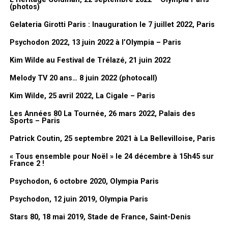
(photos)
j’aimais bien et puis j’ai essayé de
faire ce qu’on appelle des pêle-mêle
Gelateria Girotti Paris : Inauguration le 7 juillet 2022, Paris
Setlist du concert
pour regrouper un peu l’ambiance,
Psychodon 2022, 13 juin 2022 à l’Olympia – Paris
c’est assez drôle et il y en a
Un père, un fils (Wilfried / Evie)
tellement. Le problème des dessins
Kim Wilde au Festival de Trélazé, 21 juin 2022
Une histoire (Wilfried / François Corbier)
comme ça, c’est qu’ils sont liés à l’actualité, donc c’est plus
Pour Dieu (François Corbier)
Melody TV 20 ans… 8 juin 2022 (photocall)
compliqué à comprendre hors du contexte. Et les petits poissons,
Monsieur Prévert (François Corbier / Jean Roinard)
j’avais fait le décor pour le premier avril dans le
Club Dorothée
et
Kim Wilde, 25 avril 2022, La Cigale – Paris
Dis Papa (François Corbier / Fred Perriot)
on avait fait des grands poissons sur le plateau. Ils étaient en
Repenti (François Corbier)
Les Années 80 La Tournée, 26 mars 2022, Palais des
grand en fait à l’époque.
Sports – Paris
Virginie (François Corbier)
C’est un bon souvenir du
Club Dorothée
.
Chansons Flash (François Corbier)
Patrick Coutin, 25 septembre 2021 à La Bellevilloise, Paris
J’me shoote (François Corbier)
« Tous ensemble pour Noël » le 24 décembre à 15h45 sur
Les Huns (François Corbier)
France 2 !
Novembre (François Corbier / Romain Didier)
Psychodon, 6 octobre 2020, Olympia Paris
Boite à Musique (François Corbier / Wilfried / Marc Momdjian)
Les Malheurs de Candy (François Corbier)
Psychodon, 12 juin 2019, Olympia Paris
La petite chanson pour Isabelle (François Corbier)
Stars 80, 18 mai 2019, Stade de France, Saint-Denis
La Dame sous la pluie (François Corbier)