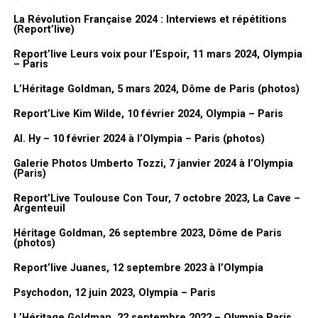
surtout.
La Révolution Française 2024 : Interviews et répétitions
Et puis le problème, le plateau. Il ne faut jamais arrêter de
(Report’live)
dessiner pendant toute la durée de l’émission. Parce que
Report’live Leurs voix pour l’Espoir, 11 mars 2024, Olympia
Dorothée, elle aimait bien :
« Qu’est-ce que tu nous as préparé GDB
– Paris
? »
. Donc il fallait toujours avoir quelque chose de prêt en fait,
L’Héritage Goldman, 5 mars 2024, Dôme de Paris (photos)
même si elle venait pas, on ne le savait pas. Il fallait réagir à tout
Report’Live Kim Wilde, 10 février 2024, Olympia – Paris
ce qui se passait tout le temps. Donc moi je dessinais pendant
trois heures non-stop.
Al. Hy – 10 février 2024 à l’Olympia – Paris (photos)
Vidéo
FanMusik : Présentation de l’expo dans l’expo. Donc tu as
Galerie Photos Umberto Tozzi, 7 janvier 2024 à l’Olympia
(Paris)
choisi un dessin, est-ce que tu peux nous en parler
rapidement ?
Report’Live Toulouse Con Tour, 7 octobre 2023, La Cave –
Argenteuil
Lionel Gédébé :
En fait là ce que j’ai
Héritage Goldman, 26 septembre 2023, Dôme de Paris
(photos)
fait, j’ai regroupé pas mal de
dessins du plateau parce que quand
Report’live Juanes, 12 septembre 2023 à l’Olympia
on a voulu construire l’expo, j’en ai
Psychodon, 12 juin 2023, Olympia – Paris
280 je crois. Donc ça fait beaucoup.
J’en ai choisi quelques-uns que
L’Héritage Goldman, 22 septembre 2022 – Olympia Paris