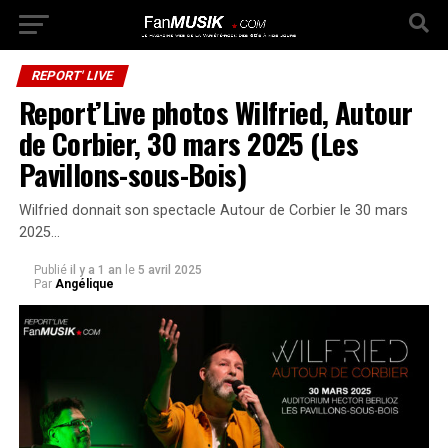
REPORT' LIVE
Report’Live photos Wilfried, Autour
de Corbier, 30 mars 2025 (Les
Pavillons-sous-Bois)
Wilfried donnait son spectacle Autour de Corbier le 30 mars
2025…
Publié
il y a 1 an
le
5 avril 2025
Par
Angélique