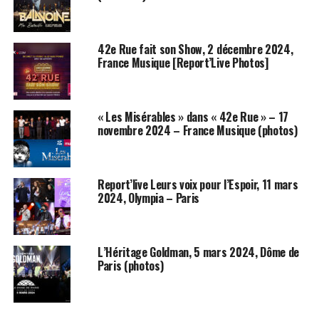
aussi bien dans l’émotion que dans l’humour, mêlant parfois les
deux en même temps. Wilfried a su apporter sa touche
personnelle en réinterprétant à sa façon les chansons de François
42e Rue fait son Show, 2 décembre 2024,
France Musique [Report’Live Photos]
Corbier (sans oublier aussi les chansons Flash) et en nous offrant
aussi ses propres chansons. Avec ce spectacle il fait aussi
découvrir des chansons peu connues voir des textes inédits mis
en musique et nous confie des anecdotes de son enfance et aussi
« Les Misérables » dans « 42e Rue » – 17
novembre 2024 – France Musique (photos)
de son père. Un spectacle pour tous à découvrir et redécouvrir.
Ils seront en concert le samedi 5 avril à 20h30 : Le Pic (Petit Ivry
Cabaret), Ivry-sur-Seine (94) et le 24 avril à 20h30 sur le Bateau
Report’live Leurs voix pour l’Espoir, 11 mars
2024, Olympia – Paris
El Alamein (Paris).
Nous vous invitons à découvrir une sélection des photos et des
extraits vidéos du concert ci-dessous.
L’Héritage Goldman, 5 mars 2024, Dôme de
Paris (photos)
Texte Angelique L. / Photos AWcreation pour FanMusik
Galerie photos