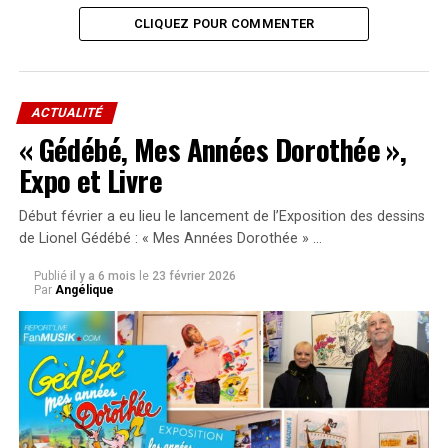
CLIQUEZ POUR COMMENTER
ACTUALITÉ
« Gédébé, Mes Années Dorothée »,
Expo et Livre
Début février a eu lieu le lancement de l’Exposition des dessins
de Lionel Gédébé : « Mes Années Dorothée » …
Publié
il y a 6 mois
le
23 février 2026
Par
Angélique