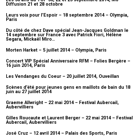
Diffusion 21 et 28 octobre
Photos AWcreation pour FanMusik
Leurs voix pour l’Espoir – 18 septembre 2014 – Olympia,
Paris
Nous vous invitons à découvrir à présent des photos prises lors du
vernissage de l’exposition.
Du côté de chez Dave spécial Jean-Jacques Goldman le
14 septembre sur France 3 avec Patrick Fiori, Hélène
Segara, Mickaël Miro…
Galerie photos
Morten Harket – 5 juillet 2014 – Olympia, Paris
Concert VIP Spécial Anniversaire RFM – Folies Bergère –
16 juin 2014, Paris
Les Vendanges du Coeur – 20 juillet 2014, Ouveillan
Scènes d’été pour jeunes gens en maillots de bain du 18
juin au 27 juillet 2014
Graeme Allwright – 22 mai 2014 – Festival Aubercail,
Aubervilliers
Gilles Roucaute et Laurent Berger – 22 mai 2014 – Festival
Aubercail, Aubervilliers
José Cruz – 12 avril 2014 – Palais des Sports, Paris