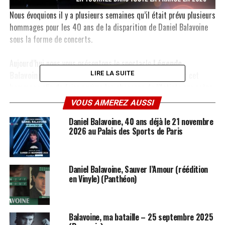
Nous évoquions il y a plusieurs semaines qu’il était prévu plusieurs
hommages pour les 40 ans de la disparition de Daniel Balavoine
sous la forme de concerts.
Aujourd’hui nous vous présentons le spectacle
Légende
Balavoine
. Il s’agit d’un groupe monté spécialement pour cet
LIRE LA SUITE
hommage afin de faire revivre les chansons de l’Artiste sur scène.
Plusieurs dates affichent déjà complet pour cette année et de
VOUS AIMEREZ AUSSI
nouvelles villes sont annoncées pour 2027.
Daniel Balavoine, 40 ans déjà le 21 novembre
2026 au Palais des Sports de Paris
Pour réserver vos places, cliquez ici
.
Nous ne pouvons pas vous parler pour le moment du spectacle car
il n’a pas encore été joué mais nous espérons vous en reparler
Daniel Balavoine, Sauver l’Amour (réédition
en Vinyle) (Panthéon)
prochainement sur notre site.
En attendant voici le communiqué officiel et surtout une interview
que le chanteur du groupe
Christian Zanati
nous a accordé il y a
Balavoine, ma bataille – 25 septembre 2025