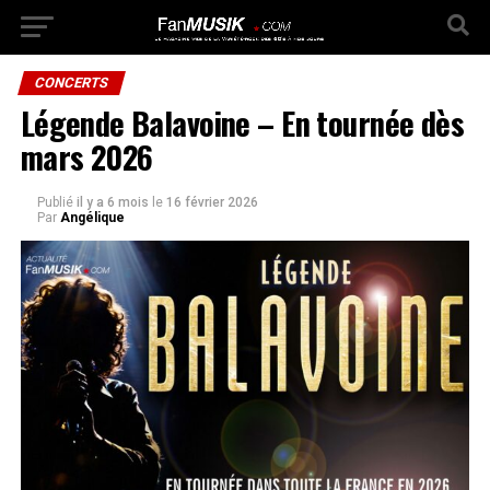
CONCERTS
Légende Balavoine – En tournée dès
mars 2026
Publié
il y a 6 mois
le
16 février 2026
Par
Angélique