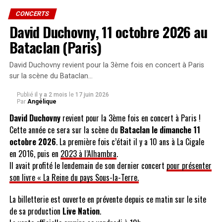
Autour de lui, une formation exceptionnelle :
Christian Zanati
à
CONCERTS
la voix,
Antoine Molard
(Axel Bauer, Christophe Maé, Natasha St-
David Duchovny, 11 octobre 2026 au
Pier, Disiz la Peste) à la batterie,
David Lefèvre
(Pascal Obispo,
Bataclan (Paris)
Marc Lavoine) à la basse,
David Hadjadj
(Zaz, Julie Zenatti, Élodie
Frégé) aux claviers.
David Duchovny revient pour la 3ème fois en concert à Paris
sur la scène du Bataclan…
Légende Balavoine est plus qu’un hommage : c’est l’occasion de
revivre, ressentir et célébrer ensemble les chansons et l’héritage que
Publié
il y a 2 mois
le
17 juin 2026
Par
Angélique
Daniel Balavoine nous a laissé.
David Duchovny
revient pour la 3ème fois en concert à Paris !
Interview de Christian Zanati
Cette année ce sera sur la scène du
Bataclan le dimanche 11
octobre 2026
. La première fois c’était il y a 10 ans à La Cigale
chanteur pour le spectacle “Légende
en 2016, puis en
2023 à l’Alhambra
.
Balavoine”
Il avait profité le lendemain de son dernier concert
pour présenter
son livre « La Reine du pays Sous-la-Terre.
FanMusik : Vous chantez déjà dans plusieurs groupes et
formations. Comment est venu ce spectacle ?
La billetterie est ouverte en prévente depuis ce matin sur le site
de sa production
Live Nation
.
Christian Zanati :
ça fait maintenant 25 ans que je suis