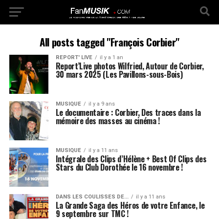
All posts tagged "François Corbier"
REPORT' LIVE
il y a 1 an
Report’Live photos Wilfried, Autour de Corbier,
30 mars 2025 (Les Pavillons-sous-Bois)
MUSIQUE
il y a 9 ans
Le documentaire : Corbier, Des traces dans la
mémoire des masses au cinéma !
MUSIQUE
il y a 11 ans
Intégrale des Clips d’Hélène + Best Of Clips des
Stars du Club Dorothée le 16 novembre !
DANS LES COULISSES DE...
il y a 11 ans
La Grande Saga des Héros de votre Enfance, le
9 septembre sur TMC !