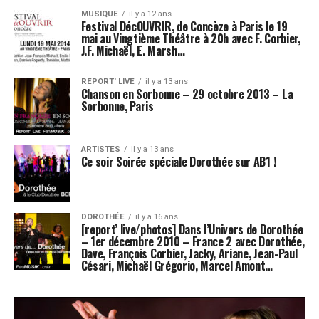
MUSIQUE
il y a 12 ans
Festival DécOUVRIR, de Concèze à Paris le 19
mai au Vingtième Théâtre à 20h avec F. Corbier,
J.F. Michaël, E. Marsh…
REPORT' LIVE
il y a 13 ans
Chanson en Sorbonne – 29 octobre 2013 – La
Sorbonne, Paris
ARTISTES
il y a 13 ans
Ce soir Soirée spéciale Dorothée sur AB1 !
DOROTHÉE
il y a 16 ans
[report’ live/photos] Dans l’Univers de Dorothée
– 1er décembre 2010 – France 2 avec Dorothée,
Dave, François Corbier, Jacky, Ariane, Jean-Paul
Césari, Michaël Grégorio, Marcel Amont…