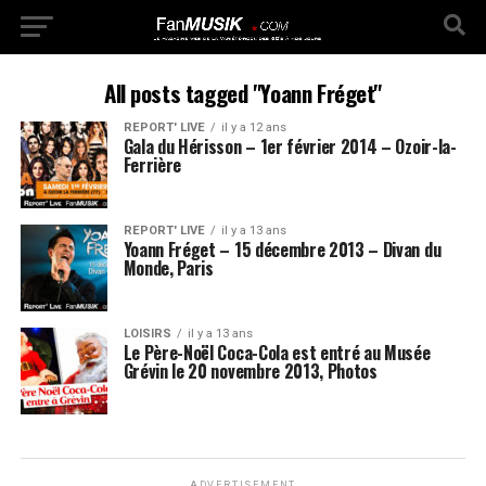
All posts tagged "Yoann Fréget"
REPORT' LIVE
il y a 12 ans
Gala du Hérisson – 1er février 2014 – Ozoir-la-
Ferrière
REPORT' LIVE
il y a 13 ans
Yoann Fréget – 15 décembre 2013 – Divan du
Monde, Paris
LOISIRS
il y a 13 ans
Le Père-Noël Coca-Cola est entré au Musée
Grévin le 20 novembre 2013, Photos
ADVERTISEMENT