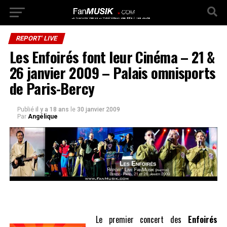
REPORT' LIVE
Les Enfoirés font leur Cinéma – 21 &
26 janvier 2009 – Palais omnisports
de Paris-Bercy
Publié
il y a 18 ans
le
30 janvier 2009
Par
Angélique
Le premier concert des
Enfoirés