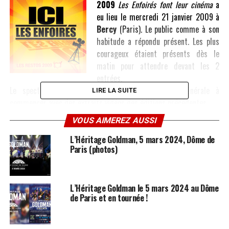
2009
Les Enfoirés font leur cinéma
a
eu lieu le mercredi 21 janvier 2009 à
Bercy
(Paris). Le public comme à son
habitude a répondu présent. Les plus
courageux étaient présents dès le
matin pour attendre devant les 2
entrées.
Le spectacle qui était en fait une répétition générale à
LIRE LA SUITE
commencer avec des extraits vidéos des éditions précédentes.
VOUS AIMEREZ AUSSI
Etaient présents sur scène pour ce premier soir (21 janvier) : Jean-
Jacques Goldman, Catherine Lara, Patrick Fiori, Michaël Jones,
L’Héritage Goldman, 5 mars 2024, Dôme de
Paris (photos)
Bénabar, Maxime Le Forestier, Maurane, Zazie, Laam, Lorie, David
Hallyday, Jenifer, Garou, Claire Keim, Mimie Mathy, Christophe
Maé, Christophe Willem, Tina Arena, Natasha St Pier, Amel Bent,
Liane Foly, Hélène Ségara, Patrick Bruel, Pierre Palmade, Michèle
L’Héritage Goldman le 5 mars 2024 au Dôme
de Paris et en tournée !
Laroque, Nolwenn Leroy, Julie Zenatti, Gérard Darmon, Jean-Louis
Aubert, Gérald DePalmas, Alizée, Pascal Obispo, MC Solaar.
Sans oublier les 2 nouveaux Enfoirés pour cette année : Thomas