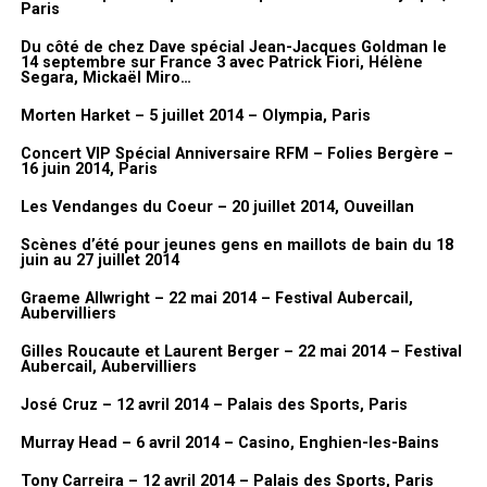
Paris
Nous vous invitons à découvrir à présent des photos prises lors du
vernissage de l’exposition.
Du côté de chez Dave spécial Jean-Jacques Goldman le
14 septembre sur France 3 avec Patrick Fiori, Hélène
Segara, Mickaël Miro…
Galerie photos
Morten Harket – 5 juillet 2014 – Olympia, Paris
Concert VIP Spécial Anniversaire RFM – Folies Bergère –
16 juin 2014, Paris
Les Vendanges du Coeur – 20 juillet 2014, Ouveillan
Scènes d’été pour jeunes gens en maillots de bain du 18
juin au 27 juillet 2014
Graeme Allwright – 22 mai 2014 – Festival Aubercail,
Aubervilliers
Gilles Roucaute et Laurent Berger – 22 mai 2014 – Festival
Aubercail, Aubervilliers
José Cruz – 12 avril 2014 – Palais des Sports, Paris
Murray Head – 6 avril 2014 – Casino, Enghien-les-Bains
Tony Carreira – 12 avril 2014 – Palais des Sports, Paris