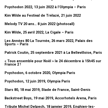
pour regrouper un peu l’ambiance,
Psychodon 2022, 13 juin 2022 à l’Olympia – Paris
c’est assez drôle et il y en a
tellement. Le problème des dessins
Kim Wilde au Festival de Trélazé, 21 juin 2022
comme ça, c’est qu’ils sont liés à l’actualité, donc c’est plus
Melody TV 20 ans… 8 juin 2022 (photocall)
compliqué à comprendre hors du contexte. Et les petits poissons,
j’avais fait le décor pour le premier avril dans le
Club Dorothée
et
Kim Wilde, 25 avril 2022, La Cigale – Paris
on avait fait des grands poissons sur le plateau. Ils étaient en
Les Années 80 La Tournée, 26 mars 2022, Palais des
grand en fait à l’époque.
Sports – Paris
C’est un bon souvenir du
Club Dorothée
.
Patrick Coutin, 25 septembre 2021 à La Bellevilloise, Paris
« Tous ensemble pour Noël » le 24 décembre à 15h45 sur
France 2 !
Psychodon, 6 octobre 2020, Olympia Paris
Psychodon, 12 juin 2019, Olympia Paris
Stars 80, 18 mai 2019, Stade de France, Saint-Denis
Backstreet Boys, 19 mai 2019, Accorhotels Arena, Paris
Tribute Michel Delpech, 18 janvier 2019, Enghien-les-