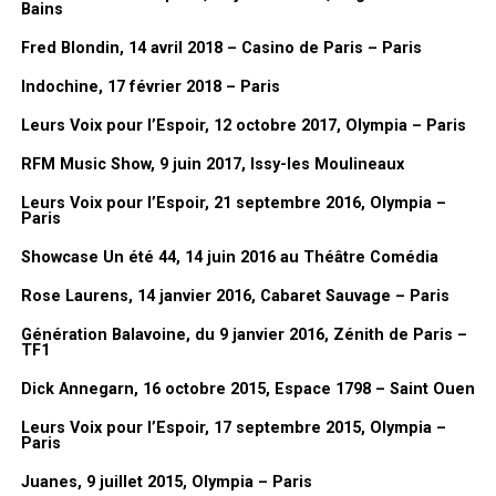
Bains
Fred Blondin, 14 avril 2018 – Casino de Paris – Paris
Dessin de Lionel Gédébé, Vernissage de l’exposition « Mes années
Indochine, 17 février 2018 – Paris
Dorothée », 03/02/2026, Mairie du 17eme, Paris
Leurs Voix pour l’Espoir, 12 octobre 2017, Olympia – Paris
FanMusik : Tu sors prochainement un livre, peux-tu nous le
RFM Music Show, 9 juin 2017, Issy-les Moulineaux
présenter en quelques mots ?
Leurs Voix pour l’Espoir, 21 septembre 2016, Olympia –
Lionel Gédébé :
c’est un peu une
Paris
rétrospective de tout ça, de toutes
Showcase Un été 44, 14 juin 2016 au Théâtre Comédia
ces années. C’est plein d’anecdotes
Rose Laurens, 14 janvier 2016, Cabaret Sauvage – Paris
sur ces années à la télé. Et puis
toujours parce que Dorothée, je l’ai
Génération Balavoine, du 9 janvier 2016, Zénith de Paris –
TF1
connu au tout début finalement. Parce
que le premier album,
Les Jardins des
Dick Annegarn, 16 octobre 2015, Espace 1798 – Saint Ouen
chansons
, c’est moi qui l’ai fait. Et puis
Leurs Voix pour l’Espoir, 17 septembre 2015, Olympia –
après il y a eu les albums, les
Paris
pochettes de disques. Et puis après,
Juanes, 9 juillet 2015, Olympia – Paris
quand
Cabu
a suggéré que je le