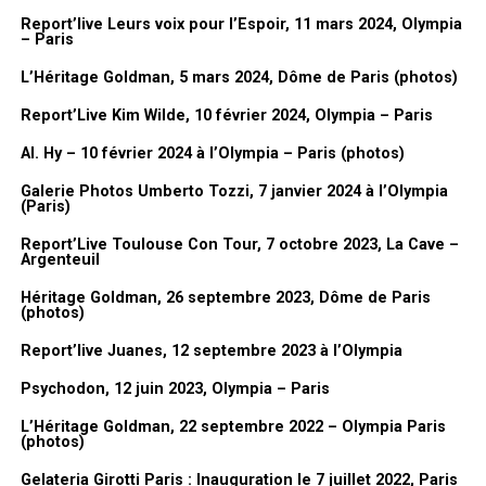
dessiner pendant toute la durée de l’émission. Parce que
Report’live Leurs voix pour l’Espoir, 11 mars 2024, Olympia
Dorothée, elle aimait bien :
« Qu’est-ce que tu nous as préparé GDB
– Paris
? »
. Donc il fallait toujours avoir quelque chose de prêt en fait,
L’Héritage Goldman, 5 mars 2024, Dôme de Paris (photos)
même si elle venait pas, on ne le savait pas. Il fallait réagir à tout
Report’Live Kim Wilde, 10 février 2024, Olympia – Paris
ce qui se passait tout le temps. Donc moi je dessinais pendant
trois heures non-stop.
Al. Hy – 10 février 2024 à l’Olympia – Paris (photos)
FanMusik : Présentation de l’expo dans l’expo. Donc tu as
Galerie Photos Umberto Tozzi, 7 janvier 2024 à l’Olympia
(Paris)
choisi un dessin, est-ce que tu peux nous en parler
rapidement ?
Report’Live Toulouse Con Tour, 7 octobre 2023, La Cave –
Argenteuil
Lionel Gédébé :
En fait là ce que j’ai
Héritage Goldman, 26 septembre 2023, Dôme de Paris
(photos)
fait, j’ai regroupé pas mal de
dessins du plateau parce que quand
Report’live Juanes, 12 septembre 2023 à l’Olympia
on a voulu construire l’expo, j’en ai
Psychodon, 12 juin 2023, Olympia – Paris
280 je crois. Donc ça fait beaucoup.
J’en ai choisi quelques-uns que
L’Héritage Goldman, 22 septembre 2022 – Olympia Paris
(photos)
j’aimais bien et puis j’ai essayé de
faire ce qu’on appelle des pêle-mêle
Gelateria Girotti Paris : Inauguration le 7 juillet 2022, Paris