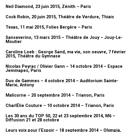
remplace à TF1.
Neil Diamond, 23 juin 2015, Zénith – Paris
Et après il y a eu les bandes dessinées. Il y a eu les
Dorothée Jeux
,
Cock Robin, 20 juin 2015, Théâtre de Verdure, Thiais
les
Dorothée Magazines
, les BD, et puis le clip de
Tremblement de
Texas, 11 mai 2015, Folies Bergère – Paris
terre
. Justement, je demandais à Jean-Luc parce que je ne m’en
Sanseverino, 13 mars 2015 – Théâtre de Jouy – Jouy-Le-
rappelais pas. Je l’ai vu il n’y a pas longtemps et je lui ai demandé :
Moutier
«
Mais pourquoi tu m’as demandé en fait comment ça s’est passé
Caroline Loeb : George Sand, ma vie, son oeuvre, 7 février
que je fasse le clip de Dorothée puisque j’en avais jamais fait ?
» En
2015, Théâtre du Gymnase
fait, avec elle, il m’a dit : «
c’est pas compliqué, on discutait dans le
couloir et tu m’as donné ton idée. J’ai trouvé ça bien
« . Voilà, c’est le
Nicolas Peyrac / Olivier Gann – 14 octobre 2014 – Espace
Jemmapes, Paris
hasard et c’est comme ça que ça s’est fait.
Et par contre, j’avais juste fait une suggestion : je voulais le
Duo de Gammes – 4 octobre 2014 – Auditorium Sainte-
Marie, Antony
tourner en 35mm à l’époque et donc il était d’accord. On l’a fait
en 35 mm…
Malicorne – 20 septembre 2014 – Trianon, Paris
CharlÉlie Couture – 10 octobre 2014 – Trianon, Paris
Merci à Lionel Gédébé, Dorothée, Vincent, Benjamin
Itw & Vidéo FanMusik
Les 30 ans du TOP 50, 22 et 23 septembre 2014, M6 –
Diffusion 21 et 28 octobre
Photos AWcreation pour FanMusik
Leurs voix pour l’Espoir – 18 septembre 2014 – Olympia,