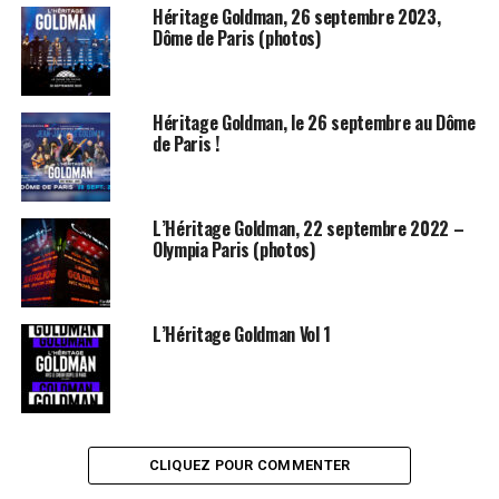
Dutronc et Renand Luce, ils se sont bien volontier prétés au jeu
Héritage Goldman, 26 septembre 2023,
Dôme de Paris (photos)
des déguisements…
La diffusion du spectacle est programmée le
6 mars
sur
TF1
. Le
lendemain de la diffusion seront mis en vente le double album et
Héritage Goldman, le 26 septembre au Dôme
le DVD du spectacle.
de Paris !
Pour commander en ligne :
le double CD
/
le double DVD
L’Héritage Goldman, 22 septembre 2022 –
Olympia Paris (photos)
Galerie photos
L’Héritage Goldman Vol 1
21 janvier 2009
CLIQUEZ POUR COMMENTER