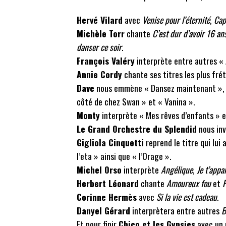
Hervé Vilard
avec
Venise pour l’éternité
,
Capr
Michèle Torr
chante
C’est dur d’avoir 16 an
danser ce soir
.
François Valéry
interprète entre autres « 
Annie Cordy
chante ses titres les plus frét
Dave
nous emmène « Dansez maintenant », e
côté de chez Swan » et « Vanina ».
Monty
interprète « Mes rêves d’enfants » et
Le Grand Orchestre du Splendid
nous inv
Gigliola Cinquetti
reprend le titre qui lui 
l’eta » ainsi que « l’Orage ».
Michel Orso
interprète
Angélique
,
Je t’appa
Herbert Léonard
chante
Amoureux fou
et
P
Corinne Hermès
avec
Si la vie est cadeau
.
Danyel Gérard
interprètera entre autres
B
Et pour finir
Chico et les Gypsies
avec un m