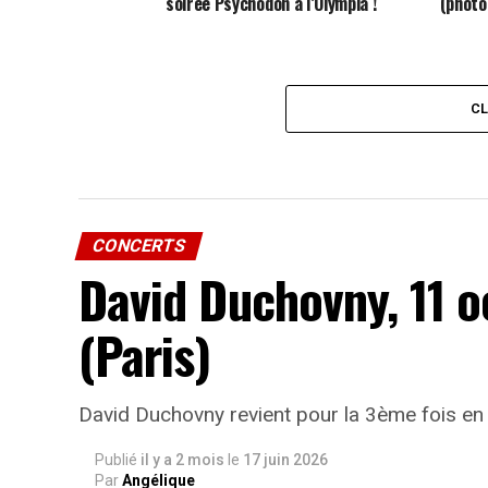
soirée Psychodon à l’Olympia !
(photo
C
CONCERTS
David Duchovny, 11 
(Paris)
David Duchovny revient pour la 3ème fois en 
Publié
il y a 2 mois
le
17 juin 2026
Par
Angélique