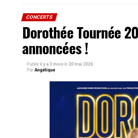
CONCERTS
Dorothée Tournée 20
annoncées !
Publié
il y a 3 mois
le
20 mai 2026
Par
Angélique