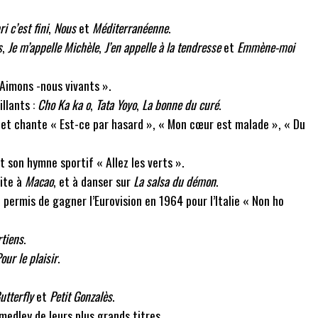
i c’est fini
,
Nous
et
Méditerranéenne
.
s
,
Je m’appelle Michèle
,
J’en appelle à la tendresse
et
Emmène-moi
Aimons -nous vivants ».
illants :
Cho Ka ka o
,
Tata Yoyo
,
La bonne du curé
.
t chante « Est-ce par hasard », « Mon cœur est malade », « Du
 son hymne sportif « Allez les verts ».
ite à
Macao
, et à danser sur
La salsa du démon
.
a permis de gagner l’Eurovision en 1964 pour l’Italie « Non ho
rtiens
.
our le plaisir
.
utterfly
et
Petit Gonzalès
.
edley de leurs plus grands titres.