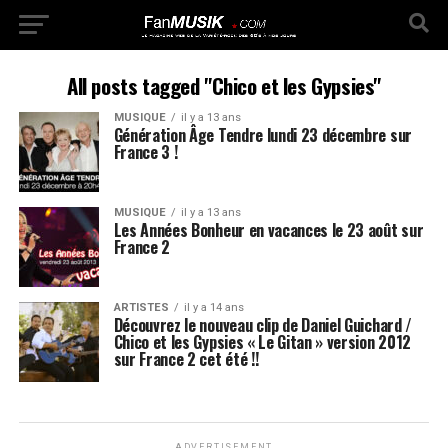
All posts tagged "Chico et les Gypsies"
MUSIQUE
il y a 13 ans
Génération Âge Tendre lundi 23 décembre sur
France 3 !
MUSIQUE
il y a 13 ans
Les Années Bonheur en vacances le 23 août sur
France 2
ARTISTES
il y a 14 ans
Découvrez le nouveau clip de Daniel Guichard /
Chico et les Gypsies « Le Gitan » version 2012
sur France 2 cet été !!
ADVERTISEMENT