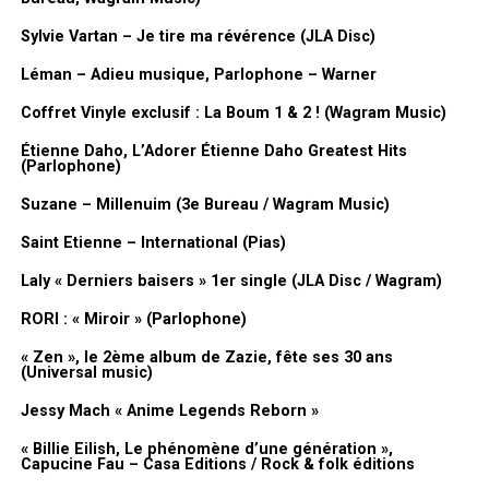
Pour commander l’album :
CD
|
Vinyle
Elles débutent sur des petites scènes puis assurent les premières
Sylvie Vartan – Je tire ma révérence (JLA Disc)
parties de nombreux artistes tels que Youssou N’Dour, Julien Clerc
Léman – Adieu musique, Parlophone – Warner
ou James Brown, ce qui leur permet de se faire repérer.
Coffret Vinyle exclusif : La Boum 1 & 2 ! (Wagram Music)
Elles signent un contrat chez Virgin et sortent un 1er album
Étienne Daho, L’Adorer Étienne Daho Greatest Hits
« Princesse nubiennes » en 1998 comme auteures-compositrices-
(Parlophone)
interprètes. Enregistré en Angleterre, l’album intègre des
Suzane – Millenuim (3e Bureau / Wagram Music)
éléments de styles musicaux variés : R&B, neo-soul, jazz,
électronique, hip-hop et musique ouest-africaine. Dès le départ,
Saint Etienne – International (Pias)
les 2 sœurs développent des thématiques qui leur sont chères :
Laly « Derniers baisers » 1er single (JLA Disc / Wagram)
leurs racines africaines, la cause des femmes, celle des
communautés noires dans le monde… Des sujets forts et sérieux
RORI : « Miroir » (Parlophone)
qui trouvent leur contrepoint avec des titres plus légers et plus
« Zen », le 2ème album de Zazie, fête ses 30 ans
sensuels comme « Tabou » la reprise en français de la chanteuse
(Universal music)
Sade « Sweetest Taboo », ou « Embrasse-moi » écrit par Princess
Jessy Mach « Anime Legends Reborn »
Erika…
« Billie Eilish, Le phénomène d’une génération »,
Capucine Fau – Casa Editions / Rock & folk éditions