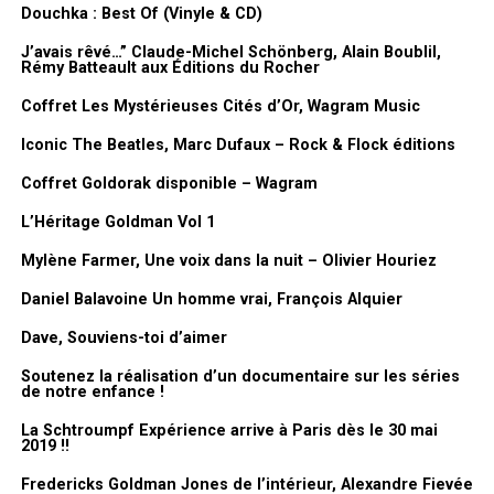
Douchka : Best Of (Vinyle & CD)
J’avais rêvé…” Claude-Michel Schönberg, Alain Boublil,
Rémy Batteault aux Éditions du Rocher
Coffret Les Mystérieuses Cités d’Or, Wagram Music
Iconic The Beatles, Marc Dufaux – Rock & Flock éditions
Coffret Goldorak disponible – Wagram
L’Héritage Goldman Vol 1
Mylène Farmer, Une voix dans la nuit – Olivier Houriez
Daniel Balavoine Un homme vrai, François Alquier
Ce 1er album, et le single
Makeda
(en référence à la Reine de
Dave, Souviens-toi d’aimer
Saba), leur ouvre le marché des États-Unis : 500 000 exemplaires
Soutenez la réalisation d’un documentaire sur les séries
vendus et un Disque d’Or américain certifié… Un phénomène
de notre enfance !
extraordinaire pour un disque chanté en français… Elles gagnent
La Schtroumpf Expérience arrive à Paris dès le 30 mai
le titre « Lady of Soul Train Awards » comme « Meilleure
2019 !!
révélation Soul » en 1999, et sont nommées aux « NAACP
Fredericks Goldman Jones de l’intérieur, Alexandre Fievée