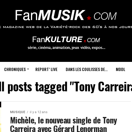
CHRONIQUES
REPORT’ LIVE
DANS LES COULISSES DE…
MDDL
ll posts tagged "Tony Carreir
MUSIQUE
il y a 12 ans
Michèle, le nouveau single de Tony
Carreira avec Gérard Lenorman