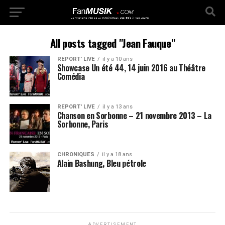
All posts tagged "Jean Fauque"
REPORT' LIVE
il y a 10 ans
Showcase Un été 44, 14 juin 2016 au Théâtre
Comédia
REPORT' LIVE
il y a 13 ans
Chanson en Sorbonne – 21 novembre 2013 – La
Sorbonne, Paris
CHRONIQUES
il y a 18 ans
Alain Bashung, Bleu pétrole
ADVERTISEMENT