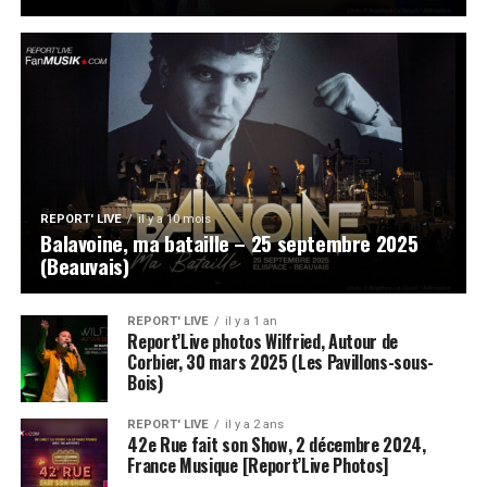
REPORT' LIVE
il y a 10 mois
Balavoine, ma bataille – 25 septembre 2025
(Beauvais)
REPORT' LIVE
il y a 1 an
Report’Live photos Wilfried, Autour de
Corbier, 30 mars 2025 (Les Pavillons-sous-
Bois)
REPORT' LIVE
il y a 2 ans
42e Rue fait son Show, 2 décembre 2024,
France Musique [Report’Live Photos]