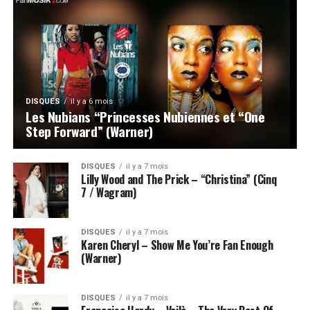
DISQUES
il y a 6 mois
Les Nubians “Princesses Nubiennes et “One
Step Forward” (Warner)
DISQUES
il y a 7 mois
Lilly Wood and The Prick – “Christina” (Cinq
7 / Wagram)
DISQUES
il y a 7 mois
Karen Cheryl – Show Me You’re Fan Enough
(Warner)
DISQUES
il y a 7 mois