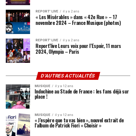
REPORT' LIVE
il y a 2 ans
« Les Misérables » dans « 42e Rue » – 17
novembre 2024 – France Musique (photos)
REPORT' LIVE
il y a 2 ans
Report’live Leurs voix pour l’Espoir, 11 mars
2024, Olympia – Paris
D'AUTRES ACTUALITÉS
MUSIQUE
il y a 12 ans
Indochine au Stade de France : les fans déjà sur
place !
MUSIQUE
il y a 12 ans
« J’espère que tu vas bien », nouvel extrait de
l’album de Patrick Fiori « Choisir »