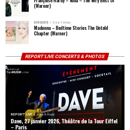
Françoise Hardy – Voilà – The Very Best Of
(Warner)
DISQUES
il y a 7 mois
Madonna – Bedtime Stories The Untold
Chapter (Warner)
REPORT’LIVE CONCERTS & PHOTOS
REPORT' LIVE
il y a 6 mois
Dave, 27 janvier 2026, Théâtre de la Tour Eiffel
– Paris