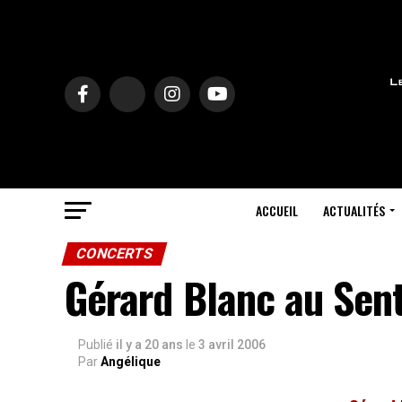
ACCUEIL
ACTUALITÉS
CONCERTS
Gérard Blanc au Senti
Publié
il y a 20 ans
le
3 avril 2006
Par
Angélique