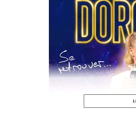
L
A noter que son 4ème album
Prince of Pieces
don