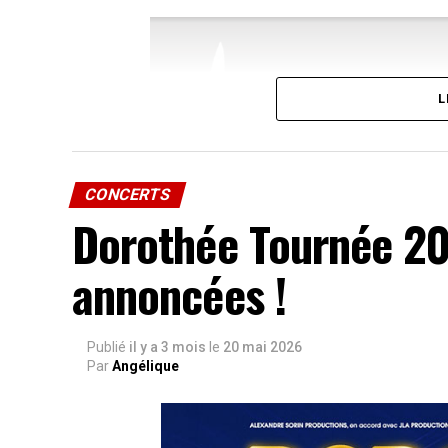
L
CONCERTS
Dorothée Tournée 20
annoncées !
Publié
il y a 3 mois
le
20 mai 2026
Par
Angélique