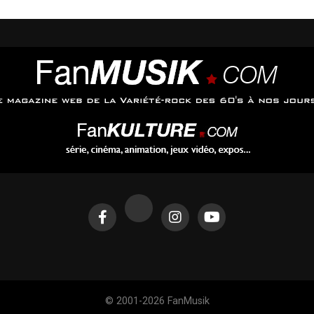
e 5 juin. Il est à découvrir ci-dessous sur sa chaine youtube.
hée retrouvera à nouveau le public en novembre et décembre
© 2001-2026 FanMusik