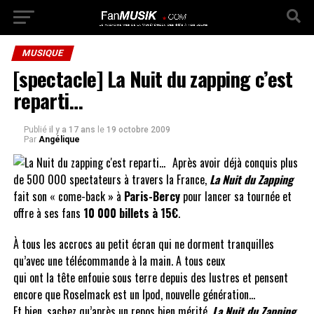
MUSIQUE
[spectacle] La Nuit du zapping c’est
reparti…
Publié
il y a 17 ans
le
19 octobre 2009
Par
Angélique
Après avoir déjà conquis plus
de 500 000 spectateurs à travers la France,
La Nuit du Zapping
fait son « come-back » à
Paris-Bercy
pour lancer sa tournée et
offre à ses fans
10 000 billets à 15€
.
À tous les accrocs au petit écran qui ne dorment tranquilles
qu’avec une télécommande à la main. A tous ceux
qui ont la tête enfouie sous terre depuis des lustres et pensent
encore que Roselmack est un Ipod, nouvelle génération…
Et bien, sachez qu’après un repos bien mérité,
La Nuit du Zapping