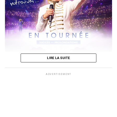
A noter que son 4ème album
Prince of Pieces
dont sa sortie est
prévue le 14 août.
Un 1er extrait du même titre a été dévoilé depuis le 5 juin. Il est à
découvrir ci-dessous sur sa chaine youtube.
LIRE LA SUITE
ADVERTISEMENT
photos Affiche AWcreation
Après le triomphe de son retour sur scène, Dorothée retrouvera à