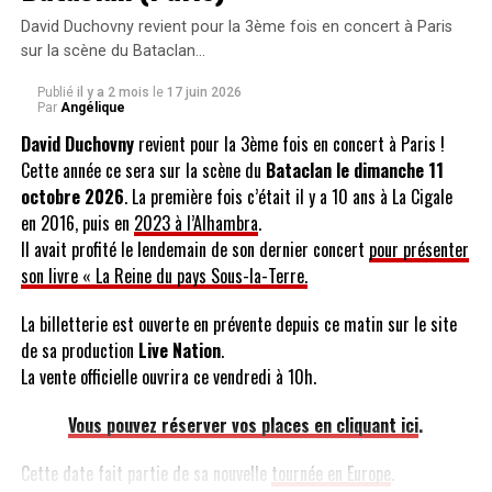
indemne. Comme le dit l’affiche : « Elle va vous mettre KO debout
».
David Duchovny revient pour la 3ème fois en concert à Paris
sur la scène du Bataclan…
Rendez-vous à Paris-Bercy le 24 octobre, Lyon le 20
Publié
il y a 2 mois
le
17 juin 2026
novembre, Montpellier le 21 novembre, Rennes le 11
Par
Angélique
décembre, Nantes le 9 janvier, Bordeaux le 22 janvier,
David Duchovny
revient pour la 3ème fois en concert à Paris !
Clermont-Ferrand le 23 janvier, Aix-en-Provence le 5 février,
Cette année ce sera sur la scène du
Bataclan le dimanche 11
Grenoble le 6 février, Lille le 26 février, Nice le 5 mars &
octobre 2026
. La première fois c’était il y a 10 ans à La Cigale
Marseille le 6 mars.
en 2016, puis en
2023 à l’Alhambra
.
Il avait profité le lendemain de son dernier concert
pour présenter
Tarifs : 30€ à Paris, 20€ en province. Offre promotionnelle : 10
son livre « La Reine du pays Sous-la-Terre.
000 billets à 15€.
La billetterie est ouverte en prévente depuis ce matin sur le site
Info-résa :
www.lanuitduzapping.com
et points de vente habituels
de sa production
Live Nation
.
La vente officielle ouvrira ce vendredi à 10h.
SUJETS ABORDÉS :
Vous pouvez réserver vos places en cliquant ici
.
A LIRE AUSSI
[Dédicaces] Hugues Aufray au Virgin Grands Boulevard à
Paris, Lundi 26 octobre 2009
Cette date fait partie de sa nouvelle
tournée en Europe
.