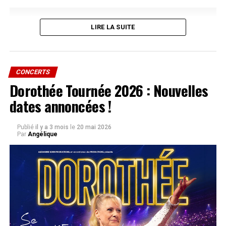
NE MANQUEZ PAS AUSSI
[disparition] Adieu Léo Missir…
LIRE LA SUITE
CONCERTS
Dorothée Tournée 2026 : Nouvelles
dates annoncées !
Publié
il y a 3 mois
le
20 mai 2026
Par
Angélique