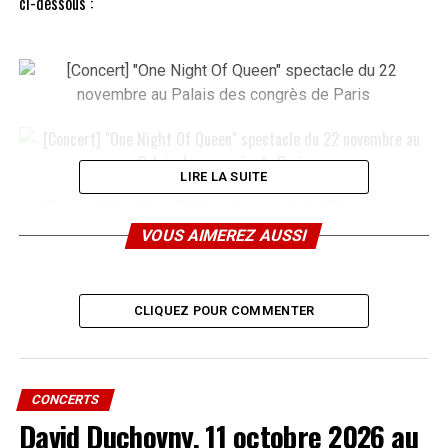
ci-dessous :
LIRE LA SUITE
VOUS AIMEREZ AUSSI
SUJETS ABORDÉS :
CLIQUEZ POUR COMMENTER
A LIRE AUSSI
[Spectacle / concours] Shéhérazade du 1er au 31
décembre 2011 aux Folies Bergère de Paris – Gagnez
des places sur FanMusik
CONCERTS
NE MANQUEZ PAS AUSSI
David Duchovny, 11 octobre 2026 au
[Radio] Hugues Aufray au Grand Studio RTL le 12