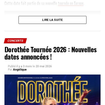
Cette date fait partie de sa nouvelle
tournée en Europe
.
LIRE LA SUITE
CONCERTS
Dorothée Tournée 2026 : Nouvelles
dates annoncées !
Publié
il y a 3 mois
le
20 mai 2026
Par
Angélique