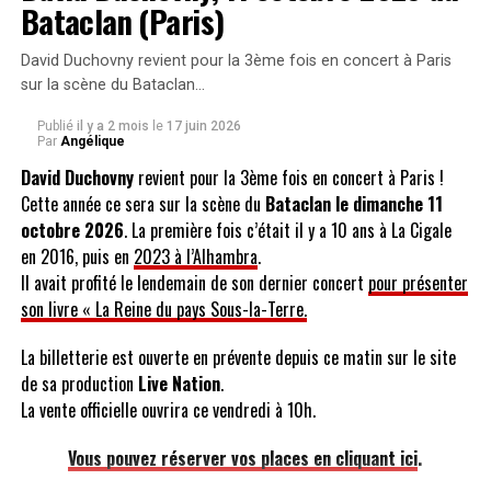
novembre 2011
Bataclan (Paris)
David Duchovny revient pour la 3ème fois en concert à Paris
sur la scène du Bataclan…
Publié
il y a 2 mois
le
17 juin 2026
Par
Angélique
David Duchovny
revient pour la 3ème fois en concert à Paris !
Cette année ce sera sur la scène du
Bataclan le dimanche 11
octobre 2026
. La première fois c’était il y a 10 ans à La Cigale
en 2016, puis en
2023 à l’Alhambra
.
Il avait profité le lendemain de son dernier concert
pour présenter
son livre « La Reine du pays Sous-la-Terre.
La billetterie est ouverte en prévente depuis ce matin sur le site
de sa production
Live Nation
.
La vente officielle ouvrira ce vendredi à 10h.
Vous pouvez réserver vos places en cliquant ici
.