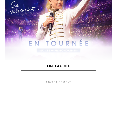
A noter que son 4ème album
Prince of Pieces
dont sa sortie est
prévue le 14 août.
Un 1er extrait du même titre a été dévoilé depuis le 5 juin. Il est à
découvrir ci-dessous sur sa chaine youtube.
LIRE LA SUITE
ADVERTISEMENT
photos Affiche AWcreation