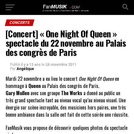
CONCERTS
[Concert] « One Night Of Queen »
spectacle du 22 novembre au Palais
des congrès de Paris
Publié
il y a 15 ans
le
24 novembre 2011
Par
Angélique
Mardi 22 novembre a eu lieu le concert
One Night Of Queen
en
hommage à
Queen
au Palais des congrès de Paris.
Gary Mullen
avec son groupe
The Works
a donné au public un
très grand spectacle tant au niveau vocal qu’au niveau visuel. Une
énergie sur scène incroyable, des musiciens hors paires, une très
bonne ambiance dans la salle ont fait de cette soirée une réussite.
FanMusik vous propose de découvrir quelques photos du spectacle