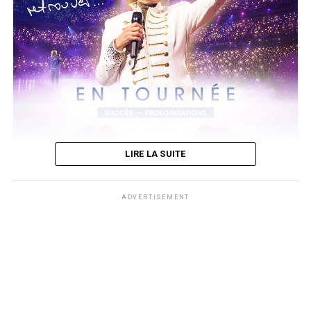
A noter que son 4ème album
Prince of Pieces
dont sa sortie est
prévue le 14 août.
Un 1er extrait du même titre a été dévoilé depuis le 5 juin. Il est à
découvrir ci-dessous sur sa chaine youtube.
LIRE LA SUITE
ADVERTISEMENT
photos Affiche AWcreation
Après le triomphe de son retour sur scène, Dorothée retrouvera à