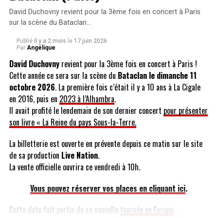
David Duchovny revient pour la 3ème fois en concert à Paris
sur la scène du Bataclan…
Publié
il y a 2 mois
le
17 juin 2026
Par
Angélique
David Duchovny
revient pour la 3ème fois en concert à Paris !
Cette année ce sera sur la scène du
Bataclan le dimanche 11
octobre 2026
. La première fois c’était il y a 10 ans à La Cigale
en 2016, puis en
2023 à l’Alhambra
.
Il avait profité le lendemain de son dernier concert
pour présenter
son livre « La Reine du pays Sous-la-Terre.
La billetterie est ouverte en prévente depuis ce matin sur le site
de sa production
Live Nation
.
La vente officielle ouvrira ce vendredi à 10h.
Vous pouvez réserver vos places en cliquant ici
.
Cette date fait partie de sa nouvelle
tournée en Europe
.