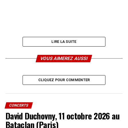
LIRE LA SUITE
site officiel :
www.francoiscorbier.com
VOUS AIMEREZ AUSSI
SUJETS ABORDÉS :
CLIQUEZ POUR COMMENTER
A LIRE AUSSI
[Actu Tv] Le Grand Retour de Sacrée Soirée
NE MANQUEZ PAS AUSSI
[Concert / Festival] La Fête de l’Huma : 14, 15 & 16
CONCERTS
septembre 2007
David Duchovny, 11 octobre 2026 au
Bataclan (Paris)