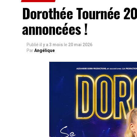
Dorothée Tournée 20
annoncées !
Publié
il y a 3 mois
le
20 mai 2026
Par
Angélique