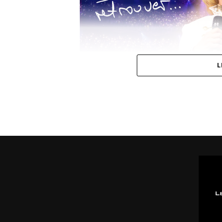
L
A noter que son 4ème album
Prince of Pieces
don
Un 1er extrait du même titre a été dévoilé depuis l