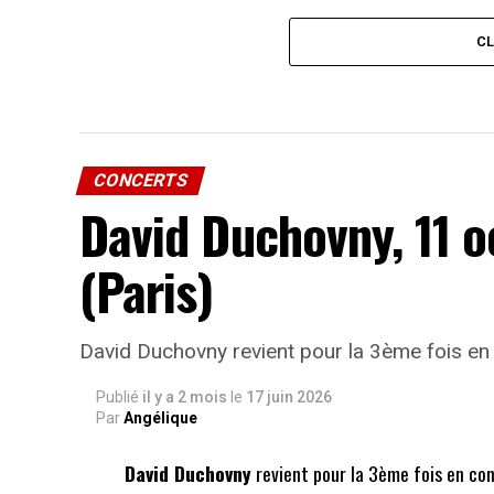
C
CONCERTS
David Duchovny, 11 
(Paris)
David Duchovny revient pour la 3ème fois en 
Publié
il y a 2 mois
le
17 juin 2026
Par
Angélique
David Duchovny
revient pour la 3ème fois en con