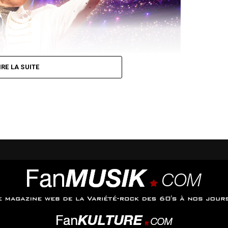
IRE LA SUITE
t sa sortie est prévue le 14 août.
e 5 juin. Il est à découvrir ci-dessous sur sa chaine youtube.