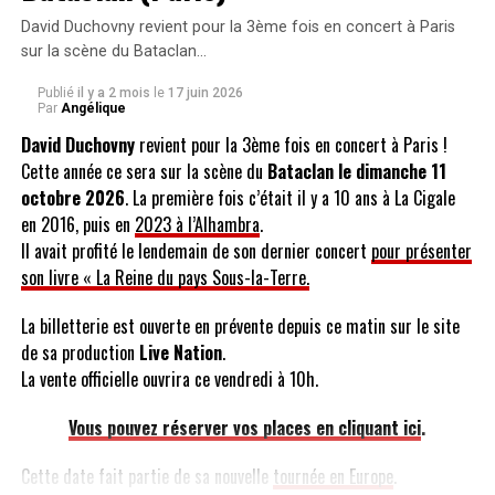
accompagnés sur scène par Christian Love, Randell Kirsch, Tim
David Duchovny revient pour la 3ème fois en concert à Paris
Bonhomme, John Cowsill and Scott Totten. (Brian Wilson, Al
sur la scène du Bataclan…
Jardine and David Marks ne feront pas partis de cette formation
et ne seront pas présents sur scène.)
Publié
il y a 2 mois
le
17 juin 2026
Par
Angélique
Pour réserver votre place rendez-vous sur le site de
David Duchovny
revient pour la 3ème fois en concert à Paris !
l’Olympia en cliquant ici !
Cette année ce sera sur la scène du
Bataclan le dimanche 11
octobre 2026
. La première fois c’était il y a 10 ans à La Cigale
en 2016, puis en
2023 à l’Alhambra
.
Il avait profité le lendemain de son dernier concert
pour présenter
son livre « La Reine du pays Sous-la-Terre.
SUJETS ABORDÉS :
THE BEACH BOYS
A LIRE AUSSI
La billetterie est ouverte en prévente depuis ce matin sur le site
Jean-Jacques Goldman est toujours la personnalité
de sa production
Live Nation
.
préférée des Français
La vente officielle ouvrira ce vendredi à 10h.
NE MANQUEZ PAS AUSSI
Daniel Guichard en tournée dès janvier 2015 et au Grand
Vous pouvez réserver vos places en cliquant ici
.
Rex à Paris les 17 et 18 janvier 2015 !
Cette date fait partie de sa nouvelle
tournée en Europe
.