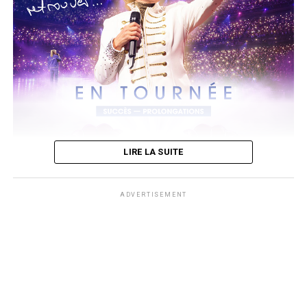
A noter que son 4ème album
Prince of Pieces
dont sa sortie est
prévue le 14 août.
Un 1er extrait du même titre a été dévoilé depuis le 5 juin. Il est à
découvrir ci-dessous sur sa chaine youtube.
LIRE LA SUITE
ADVERTISEMENT
photos Affiche AWcreation
Après le triomphe de son retour sur scène, Dorothée retrouvera à