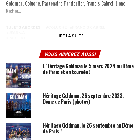
Goldman, Coluche, Partenaire Particulier, Francis Cabrel, Lionel
Richie…
SUJETS ABORDÉS :
COLUCHE
FRANCIS CABREL
JEAN-JACQUES GOLDMAN
LIONEL RICHIE
LIRE LA SUITE
PARTENAIRE PARTICULIER
STING
A LIRE AUSSI
VOUS AIMEREZ AUSSI
TOP 50 n°4
L’Héritage Goldman le 5 mars 2024 au Dôme
NE MANQUEZ PAS AUSSI
de Paris et en tournée !
TOP 50 n°2
Héritage Goldman, 26 septembre 2023,
Dôme de Paris (photos)
Héritage Goldman, le 26 septembre au Dôme
de Paris !