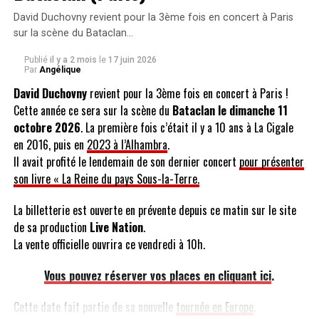
[Concerts] RFM Party 2007 – Date de la Tournée
David Duchovny revient pour la 3ème fois en concert à Paris
NE MANQUEZ PAS AUSSI
sur la scène du Bataclan…
[Actu] Conf’ Chantée sur Daniel Balavoine, le 17 mars
Publié
il y a 2 mois
le
17 juin 2026
Par
Angélique
David Duchovny
revient pour la 3ème fois en concert à Paris !
Cette année ce sera sur la scène du
Bataclan le dimanche 11
octobre 2026
. La première fois c’était il y a 10 ans à La Cigale
en 2016, puis en
2023 à l’Alhambra
.
Il avait profité le lendemain de son dernier concert
pour présenter
son livre « La Reine du pays Sous-la-Terre.
La billetterie est ouverte en prévente depuis ce matin sur le site
de sa production
Live Nation
.
La vente officielle ouvrira ce vendredi à 10h.
Vous pouvez réserver vos places en cliquant ici
.
Cette date fait partie de sa nouvelle
tournée en Europe
.