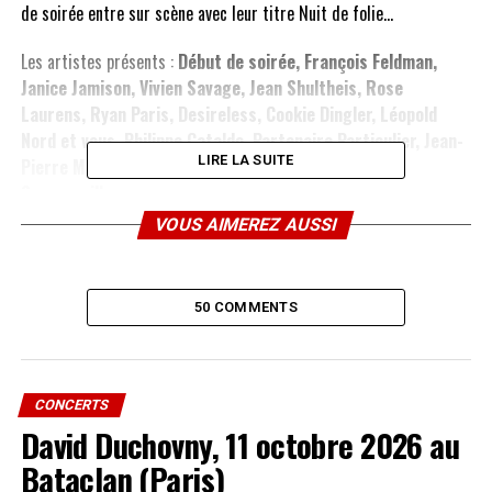
de soirée entre sur scène avec leur titre Nuit de folie…
Les artistes présents :
Début de soirée, François Feldman,
Janice Jamison, Vivien Savage, Jean Shultheis, Rose
Laurens, Ryan Paris, Desireless, Cookie Dingler, Léopold
Nord et vous, Philippe Cataldo, Partenaire Particulier, Jean-
LIRE LA SUITE
Pierre Mader, Sabrina, Lio, Emile et Image, Jimmy
Sommerville
.
VOUS AIMEREZ AUSSI
Cliquez
ici
ou sur l’image ci-dessous pour accèder à la page
spéciale FanMusik
50 COMMENTS
Laissez vos impressions de la tournée en commentaire dans cet
article…
CONCERTS
David Duchovny, 11 octobre 2026 au
SUJETS ABORDÉS :
Bataclan (Paris)
A LIRE AUSSI