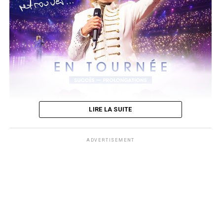
A noter que son 4ème album
Prince of Pieces
dont sa sortie est
prévue le 14 août.
Un 1er extrait du même titre a été dévoilé depuis le 5 juin. Il est à
découvrir ci-dessous sur sa chaine youtube.
LIRE LA SUITE
ADVERTISEMENT
photos Affiche AWcreation
Après le triomphe de son retour sur scène, Dorothée retrouvera à