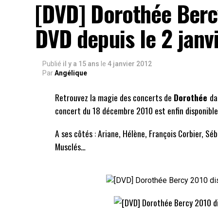
[DVD] Dorothée Berc
DVD depuis le 2 janvi
Publié
il y a 15 ans
le
4 janvier 2012
Par
Angélique
Retrouvez la magie des concerts de
Dorothée
da
concert du 18 décembre 2010 est enfin disponible
A ses côtés : Ariane, Hélène, François Corbier, Sé
Musclés…