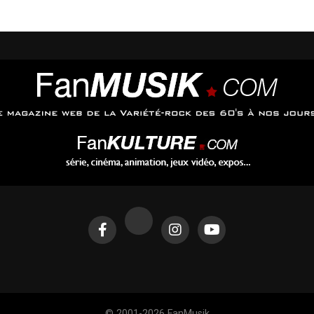
othee-officiel.com
© 2001-2026 FanMusik