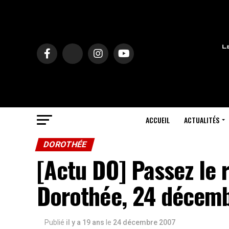
ACCUEIL
ACTUALITÉS
DOROTHÉE
[Actu DO] Passez le 
Dorothée, 24 décem
Publié
il y a 19 ans
le
24 décembre 2007