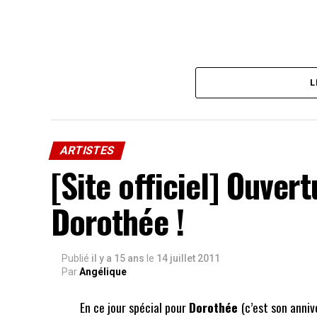
L
ARTISTES
[Site officiel] Ouvert
Dorothée !
Publié
il y a 15 ans
le
14 juillet 2011
Par
Angélique
En ce jour spécial pour
Dorothée
(c’est son annive