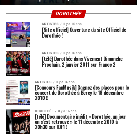
DOROTHÉE
ARTISTES
il y a 15 ans
[Site officiel] Ouverture du site Officiel de
Dorothée !
ARTISTES
il y a 16 ans
[télé] Dorothée dans Vivement Dimanche
Prochain, 2 janvier 2011 sur France 2
ARTISTES
il y a 16 ans
[Concours FanMusik] Gagnez des places pour le
concert de Dorothée à Bercy le 18 décembre
2010 !!
DOROTHÉE
il y a 16 ans
[télé] Documentaire inédit « Dorothée, un jour
on s’est retrouvé » le 11 décembre 2010 à
20h30 sur IDF1 !