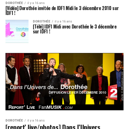
DOROTHÉE
il y a 16 ans
[Vidéo] Dorothée invitée de IDF1 Midi le 3 décembre 2010 sur
IDF1 !
DOROTHÉE
il y a 16 ans
[Télé] IDF1 Midi avec Dorothée le 3 décembre
sur IDF1 !
DOROTHÉE
il y a 16 ans
[report’ live/photos] Dans l’Univers