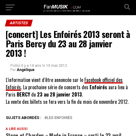
ARTISTES
[concert] Les Enfoirés 2013 seront à
Paris Bercy du 23 au 28 janvier
2013 !
Publié
il y a 14 ans
le
10 mai 2012
Par
Angélique
L’information vient d’être annoncée sur le
Facebook officiel des
Enfoirés
. La prochaine série de concerts des
Enfoirés
aura lieu à
Paris
BERCY
du
23 au 28 janvier 2013
.
La vente des billets se fera vers la fin du mois de novembre 2012.
SUJETS ABORDÉS :
LES ENFOIRÉS
A LIRE AUSSI
Stone et Charden « Made in France » sorti le 23 avril