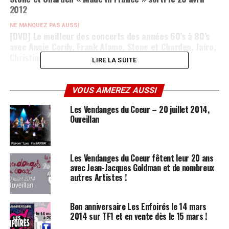
2012
NE MANQUEZ PAS AUSSI
[DVD] Le meilleur des concerts des années 60’s à 80’s
avec Annie Cordy, Frank Alamo, Stone et Charden, Jairo,
Christian Delagrange, Alain Turban…
LIRE LA SUITE
VOUS AIMEREZ AUSSI
Les Vendanges du Coeur – 20 juillet 2014,
Ouveillan
Les Vendanges du Coeur fêtent leur 20 ans
avec Jean-Jacques Goldman et de nombreux
autres Artistes !
Bon anniversaire Les Enfoirés le 14 mars
2014 sur TF1 et en vente dès le 15 mars !