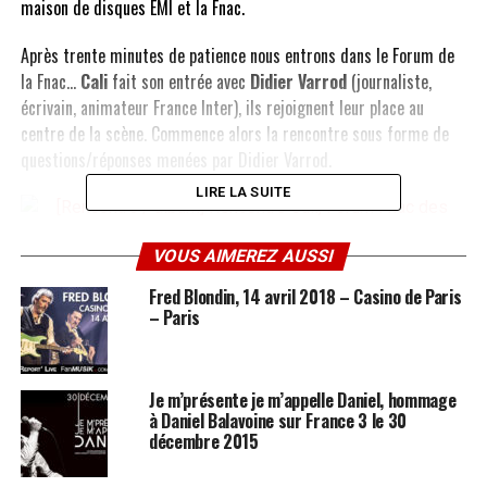
maison de disques EMI et la Fnac.
Après trente minutes de patience nous entrons dans le Forum de
la Fnac…
Cali
fait son entrée avec
Didier Varrod
(journaliste,
écrivain, animateur France Inter), ils rejoignent leur place au
centre de la scène. Commence alors la rencontre sous forme de
questions/réponses menées par Didier Varrod.
LIRE LA SUITE
VOUS AIMEREZ AUSSI
Le titre du nouvel album va faire parler de lui par son originalité :
Fred Blondin, 14 avril 2018 – Casino de Paris
La vie est une truite arc-en-ciel qui nage dans mon coeur
.
– Paris
Pourquoi un tel titre ?
Cali explique que pour ses précédents
albums les titres se sont imposés d’eux-même :
L’espoir
, ce titre
lui est tombé dessus dit-il,
L’amour parfait
, titre trouvé par Didier
Je m’présente je m’appelle Daniel, hommage
Varrod,
Menteur
aurait du se nommer
L’amour terroriste
ajoute-il.
à Daniel Balavoine sur France 3 le 30
Et donc pour
La vie est une truite arc-en-ciel qui nage dans mon
décembre 2015
coeur
: A 6h du matin son ami et graphiste de l’album, Fernand,