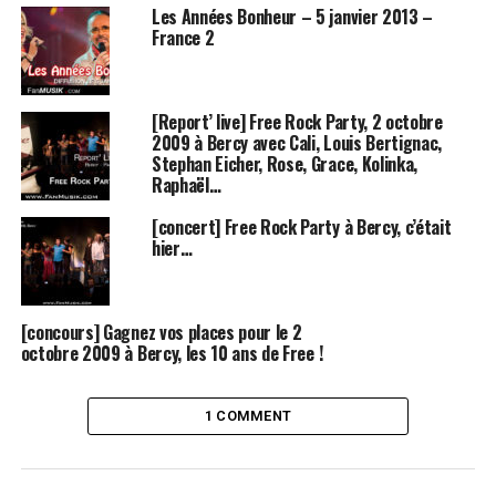
part à la pêche et lui envoie un texto
La vie est une truite arc-en-
Les Années Bonheur – 5 janvier 2013 –
ciel qui nage dans mon coeur
. Cali lui répond immédiatement : «
Tu
France 2
viens de trouver le titre de l’album
« …
[Report’ live] Free Rock Party, 2 octobre
2009 à Bercy avec Cali, Louis Bertignac,
Stephan Eicher, Rose, Grace, Kolinka,
Raphaël…
[concert] Free Rock Party à Bercy, c’était
hier…
[concours] Gagnez vos places pour le 2
octobre 2009 à Bercy, les 10 ans de Free !
Pour Cali cet album avec la musique et les textes c’est son
meilleur disque. il ajoute : « Je suis fier de moi ».
On découvre ensuite le premier single du nouvel album :
L’amour
1 COMMENT
fou
. Il raconte que cette chanson lui est arrivée très vite, quand il
sait qu’une chanson est terminée il le sens. Il explique que dans
cet album il parle beaucoup des situations vécus par ses proches.