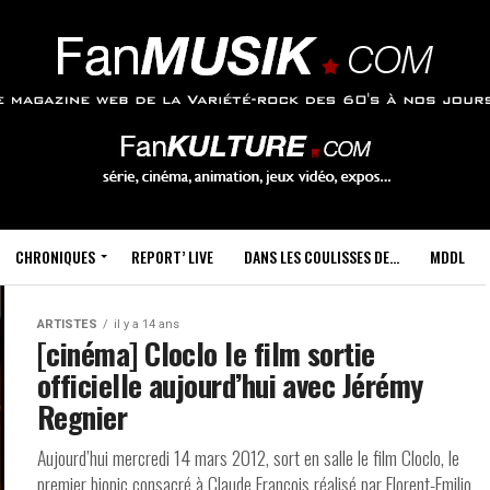
CHRONIQUES
REPORT’ LIVE
DANS LES COULISSES DE…
MDDL
ARTISTES
il y a 14 ans
[cinéma] Cloclo le film sortie
officielle aujourd’hui avec Jérémy
Regnier
Aujourd’hui mercredi 14 mars 2012, sort en salle le film Cloclo, le
premier biopic consacré à Claude François réalisé par Florent-Emilio