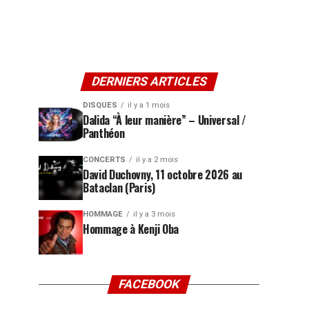
DERNIERS ARTICLES
DISQUES
il y a 1 mois
Dalida “À leur manière” – Universal /
Panthéon
CONCERTS
il y a 2 mois
David Duchovny, 11 octobre 2026 au
Bataclan (Paris)
HOMMAGE
il y a 3 mois
Hommage à Kenji Oba
FACEBOOK