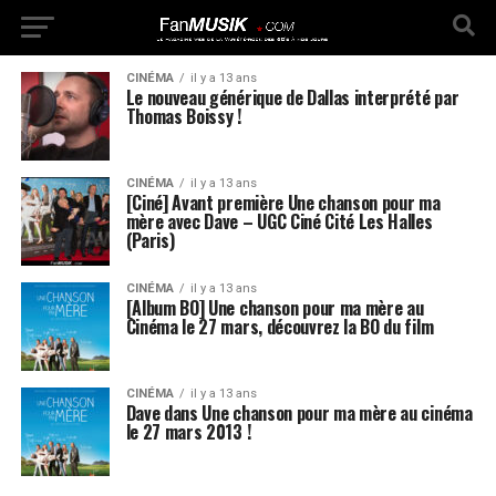
CINÉMA
il y a 13 ans
Le nouveau générique de Dallas interprété par
Thomas Boissy !
CINÉMA
il y a 13 ans
[Ciné] Avant première Une chanson pour ma
mère avec Dave – UGC Ciné Cité Les Halles
(Paris)
CINÉMA
il y a 13 ans
[Album BO] Une chanson pour ma mère au
Cinéma le 27 mars, découvrez la BO du film
CINÉMA
il y a 13 ans
Dave dans Une chanson pour ma mère au cinéma
le 27 mars 2013 !