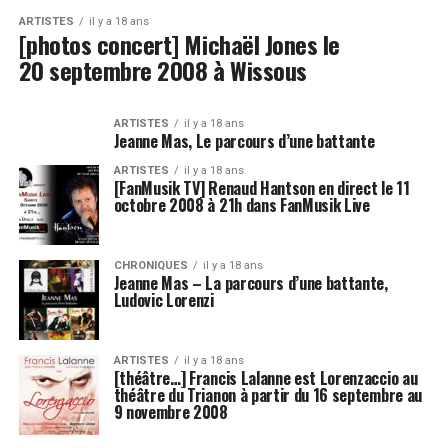
ARTISTES
il y a 18 ans
[photos concert] Michaël Jones le
20 septembre 2008 à Wissous
ARTISTES
il y a 18 ans
Jeanne Mas, Le parcours d’une battante
ARTISTES
il y a 18 ans
[FanMusik TV] Renaud Hantson en direct le 11
octobre 2008 à 21h dans FanMusik Live
CHRONIQUES
il y a 18 ans
Jeanne Mas – La parcours d’une battante,
Ludovic Lorenzi
ARTISTES
il y a 18 ans
[théâtre…] Francis Lalanne est Lorenzaccio au
théâtre du Trianon à partir du 16 septembre au
9 novembre 2008