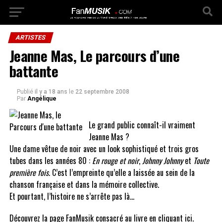
ARTISTES
Jeanne Mas, Le parcours d’une
battante
Publié
il y a 18 ans
le
22 septembre 2008
Par
Angélique
Le grand public connaît-il vraiment
Jeanne Mas ?
Une dame vêtue de noir avec un look sophistiqué et trois gros
tubes dans les années 80 :
En rouge et noir
,
Johnny Johnny
et
Toute
première fois
. C’est l’empreinte qu’elle a laissée au sein de la
chanson française et dans la mémoire collective.
Et pourtant, l’histoire ne s’arrête pas là…
Découvrez la page FanMusik consacré au livre
en cliquant ici
.