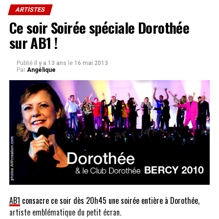
ARTISTES
Ce soir Soirée spéciale Dorothée
sur AB1 !
Publié
il y a 13 ans
le
16 mai 2013
Par
Angélique
AB1
consacre ce soir dès 20h45 une soirée entière à Dorothée,
artiste emblématique du petit écran.