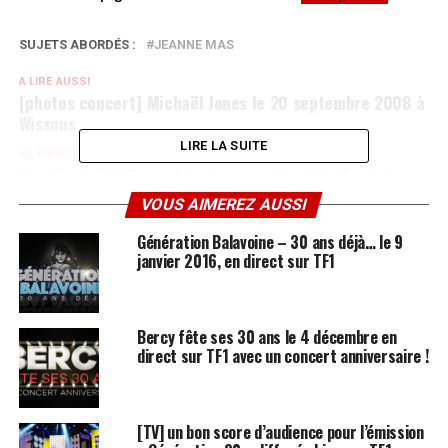
SUJETS ABORDÉS :
JEANNE MAS
A LIRE AUSSI
[photos concert] Michaël Jones le 20 septembre 2008 à
Wissous
LIRE LA SUITE
NE MANQUEZ PAS AUSSI
[FanMusik TV] Renaud Hantson en direct le 11 octobre
2008 à 21h dans FanMusik Live
VOUS AIMEREZ AUSSI
Génération Balavoine – 30 ans déjà… le 9
janvier 2016, en direct sur TF1
Bercy fête ses 30 ans le 4 décembre en
direct sur TF1 avec un concert anniversaire !
[TV] un bon score d’audience pour l’émission