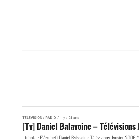
TÉLÉVISION / RADIO
il y a 21 ans
[Tv] Daniel Balavoine – Télévisions
(photo : F.Vernhet) Daniel Balavoine Télévisions Janvier 200