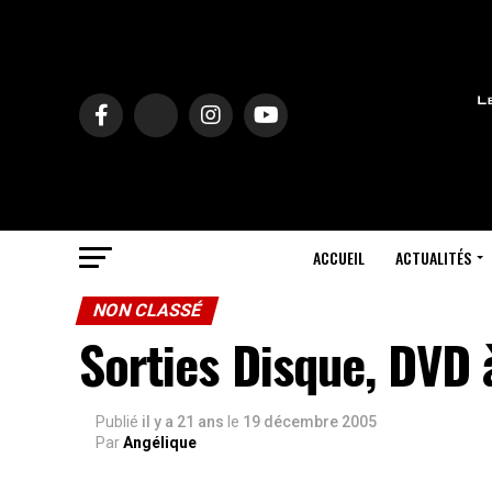
ACCUEIL
ACTUALITÉS
NON CLASSÉ
Sorties Disque, DVD 
Publié
il y a 21 ans
le
19 décembre 2005
Par
Angélique