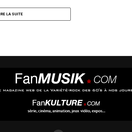
IRE LA SUITE
pdevielle.com
|
MySpace officiel
étique #13
en cliquant ici