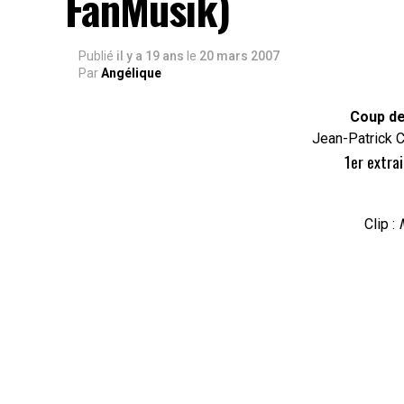
FanMusik)
Publié
il y a 19 ans
le
20 mars 2007
Par
Angélique
Coup de
Jean-Patrick 
1er extrai
Clip :