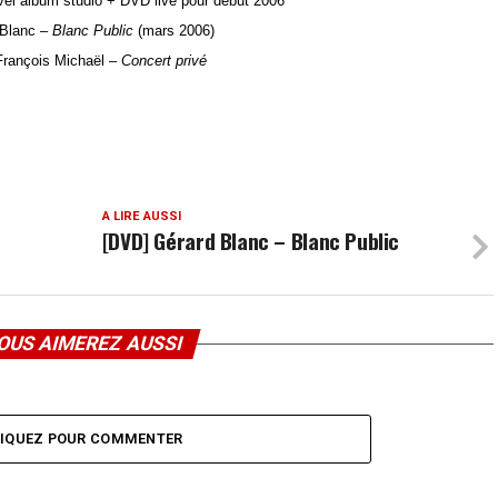
vel album studio + DVD live pour début 2006
 Blanc –
Blanc Public
(mars 2006)
François Michaël –
Concert privé
A LIRE AUSSI
[DVD] Gérard Blanc – Blanc Public
OUS AIMEREZ AUSSI
LIQUEZ POUR COMMENTER