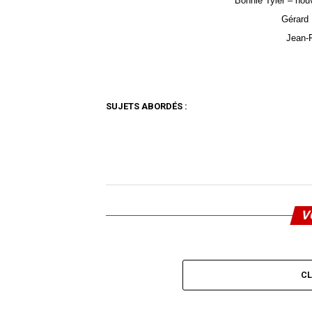
Bonnie Tyler – nou
Gérard
Jean-
SUJETS ABORDÉS :
V
C