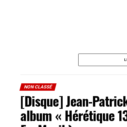
L
NON CLASSÉ
[Disque] Jean-Patric
album « Hérétique 1