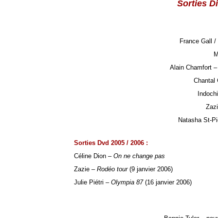
Sorties D
France Gall /
M
Alain Chamfort 
Chantal 
Indoch
Zazi
Natasha St-Pi
Sorties Dvd 2005 / 2006 :
Céline Dion –
On ne change pas
Zazie –
Rodéo tour
(9 janvier 2006)
Julie Piétri –
Olympia 87
(16 janvier 2006)