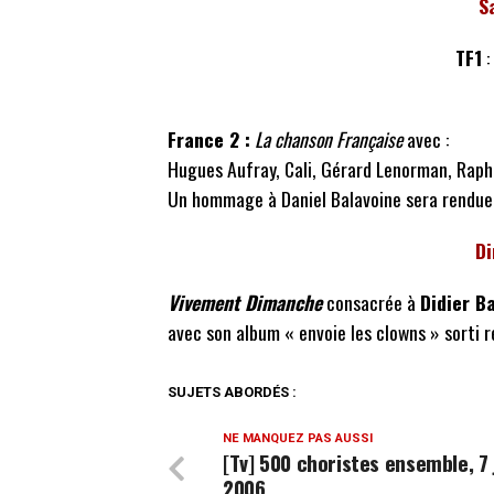
S
TF1
:
France 2 :
La chanson Française
avec :
Hugues Aufray, Cali, Gérard Lenorman, Raph
Un hommage à Daniel Balavoine sera rendue 
Di
Vivement Dimanche
consacrée à
Didier Ba
avec son album « envoie les clowns » sort
SUJETS ABORDÉS :
NE MANQUEZ PAS AUSSI
[Tv] 500 choristes ensemble, 7 
2006