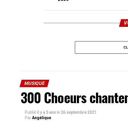
V
C
MUSIQUE
300 Choeurs chanten
Publié
il y a 5 ans
le
26 septembre 2021
Par
Angélique