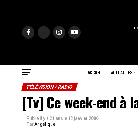
ACCUEIL
ACTUALITÉS
TÉLÉVISION / RADIO
[Tv] Ce week-end à l
Publié
il y a 21 ans
le
13 janvier 2006
Par
Angélique