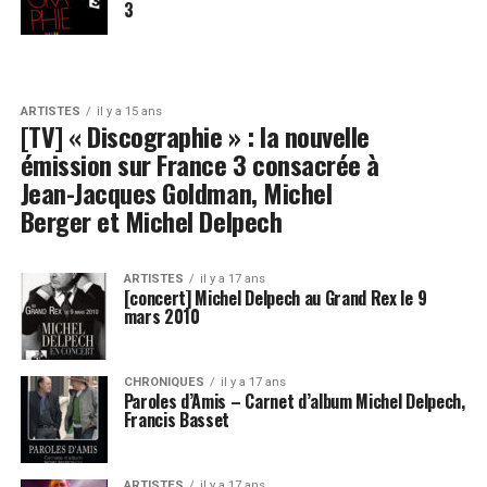
3
ARTISTES
il y a 15 ans
[TV] « Discographie » : la nouvelle
émission sur France 3 consacrée à
Jean-Jacques Goldman, Michel
Berger et Michel Delpech
ARTISTES
il y a 17 ans
[concert] Michel Delpech au Grand Rex le 9
mars 2010
CHRONIQUES
il y a 17 ans
Paroles d’Amis – Carnet d’album Michel Delpech,
Francis Basset
ARTISTES
il y a 17 ans