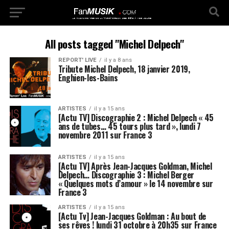
All posts tagged "Michel Delpech"
REPORT' LIVE
il y a 8 ans
Tribute Michel Delpech, 18 janvier 2019,
Enghien-les-Bains
ARTISTES
il y a 15 ans
[Actu TV] Discographie 2 : Michel Delpech « 45
ans de tubes… 45 tours plus tard », lundi 7
novembre 2011 sur France 3
ARTISTES
il y a 15 ans
[Actu TV] Après Jean-Jacques Goldman, Michel
Delpech… Discographie 3 : Michel Berger
« Quelques mots d’amour » le 14 novembre sur
France 3
ARTISTES
il y a 15 ans
[Actu Tv] Jean-Jacques Goldman : Au bout de
ses rêves ! lundi 31 octobre à 20h35 sur France