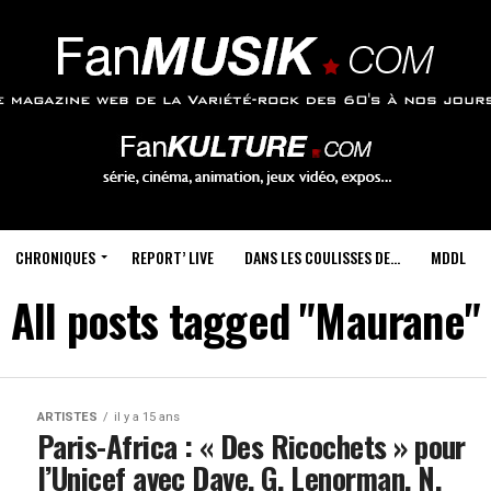
CHRONIQUES
REPORT’ LIVE
DANS LES COULISSES DE…
MDDL
All posts tagged "Maurane"
ARTISTES
il y a 15 ans
Paris-Africa : « Des Ricochets » pour
l’Unicef avec Dave, G. Lenorman, N.