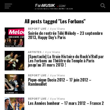
All posts tagged "Les Forbans"
REPORT' LIVE
il y a 13 ans
Soirée de rentrée Télé Mélody – 23 septembre
2013, Happy Day’s Paris
ARTISTES
il y a 14 ans
[Spectacle] La Vraie Histoire du Rock’n’Roll par
Les Forbans au Théâtre du Temple à Paris
jusqu’au 31 mars 2013 !
REPORT' LIVE
il y a 14 ans
Pique-nique Dacia 2012 – 17 juin 2012 –
Rambouillet
REPORT' LIVE
il y a 14 ans
Les Années bonheur – 17 mars 2012 – France 2