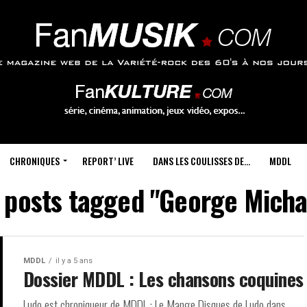
CHRONIQUES
REPORT’ LIVE
DANS LES COULISSES DE…
MDDL
l posts tagged "George Micha
MDDL
il y a 5 ans
Dossier MDDL : Les chansons coquines
Ludo est chroniqueur de MDDL : Le Mange Disques de Ludo dans