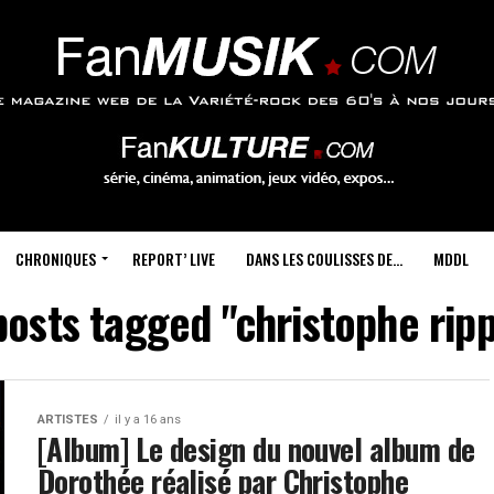
CHRONIQUES
REPORT’ LIVE
DANS LES COULISSES DE…
MDDL
posts tagged "christophe rip
ARTISTES
il y a 16 ans
[Album] Le design du nouvel album de
Dorothée réalisé par Christophe