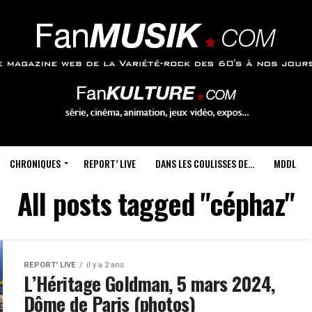
CHRONIQUES
REPORT’ LIVE
DANS LES COULISSES DE…
MDDL
All posts tagged "céphaz"
REPORT' LIVE
il y a 2 ans
L’Héritage Goldman, 5 mars 2024,
Dôme de Paris (photos)