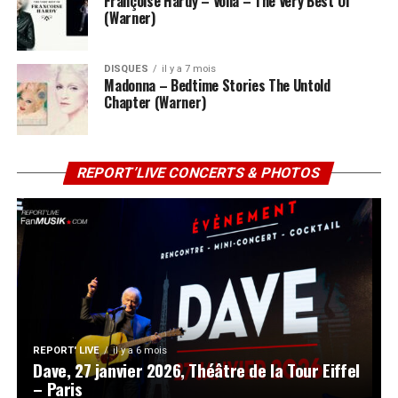
Françoise Hardy – Voilà – The Very Best Of
(Warner)
DISQUES
il y a 7 mois
Madonna – Bedtime Stories The Untold
Chapter (Warner)
REPORT’LIVE CONCERTS & PHOTOS
REPORT' LIVE
il y a 6 mois
Dave, 27 janvier 2026, Théâtre de la Tour Eiffel
– Paris