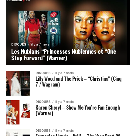
DISQUES
il y a 7 mois
Les Nubians “Princesses Nubiennes et “One
Step Forward” (Warner)
DISQUES
il y a 7 mois
Lilly Wood and The Prick – “Christina” (Cinq
7 / Wagram)
DISQUES
il y a 7 mois
Karen Cheryl – Show Me You’re Fan Enough
(Warner)
DISQUES
il y a 7 mois