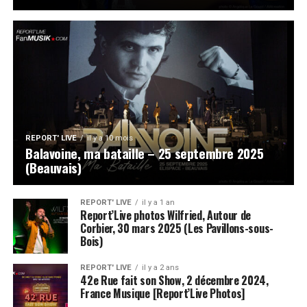
REPORT' LIVE
il y a 10 mois
Balavoine, ma bataille – 25 septembre 2025
(Beauvais)
REPORT' LIVE
il y a 1 an
Report’Live photos Wilfried, Autour de
Corbier, 30 mars 2025 (Les Pavillons-sous-
Bois)
REPORT' LIVE
il y a 2 ans
42e Rue fait son Show, 2 décembre 2024,
France Musique [Report’Live Photos]