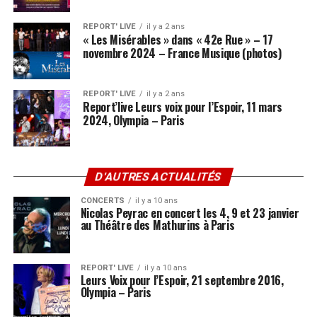
REPORT' LIVE
il y a 2 ans
« Les Misérables » dans « 42e Rue » – 17
novembre 2024 – France Musique (photos)
REPORT' LIVE
il y a 2 ans
Report’live Leurs voix pour l’Espoir, 11 mars
2024, Olympia – Paris
D'AUTRES ACTUALITÉS
CONCERTS
il y a 10 ans
Nicolas Peyrac en concert les 4, 9 et 23 janvier
au Théâtre des Mathurins à Paris
REPORT' LIVE
il y a 10 ans
Leurs Voix pour l’Espoir, 21 septembre 2016,
Olympia – Paris