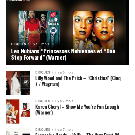
DISQUES
il y a 6 mois
Les Nubians “Princesses Nubiennes et “One
Step Forward” (Warner)
DISQUES
il y a 6 mois
Lilly Wood and The Prick – “Christina” (Cinq
7 / Wagram)
DISQUES
il y a 7 mois
Karen Cheryl – Show Me You’re Fan Enough
(Warner)
DISQUES
il y a 7 mois