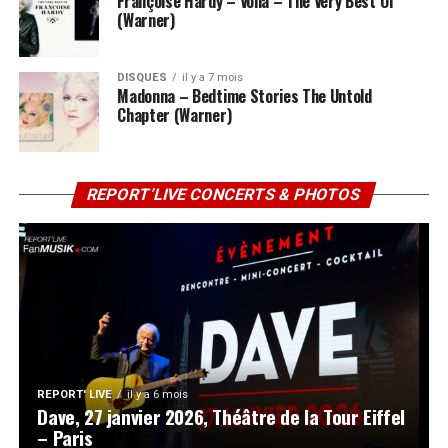
Françoise Hardy – Voilà – The Very Best Of
(Warner)
DISQUES
il y a 7 mois
Madonna – Bedtime Stories The Untold
Chapter (Warner)
REPORT’LIVE CONCERTS & PHOTOS
REPORT' LIVE
il y a 6 mois
Dave, 27 janvier 2026, Théâtre de la Tour Eiffel
– Paris