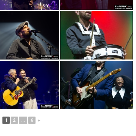
1
2
...
6
►