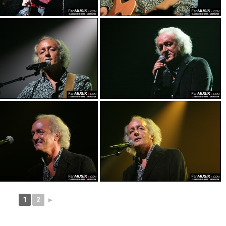
1
2
►